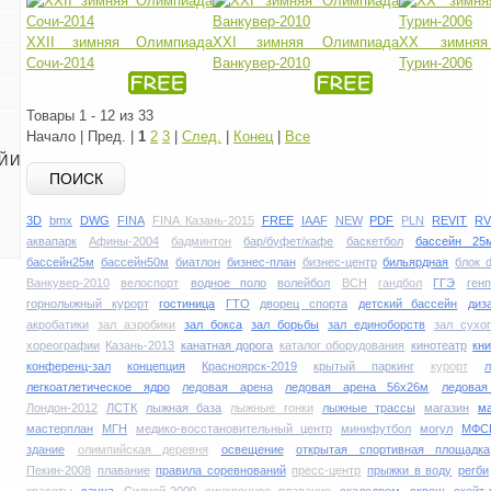
XXII зимняя Олимпиада
XXI зимняя Олимпиада
XX зимняя
Сочи-2014
Ванкувер-2010
Турин-2006
Товары 1 - 12 из 33
Начало | Пред. |
1
2
3
|
След.
|
Конец
|
Все
Й И
ПОИСК
3D
bmx
DWG
FINA
FINA Казань-2015
FREE
IAAF
NEW
PDF
PLN
REVIT
RV
аквапарк
Афины-2004
бадминтон
бар/буфет/кафе
баскетбол
бассейн 25
бассейн25м
бассейн50м
биатлон
бизнес-план
бизнес-центр
бильярдная
блок 
Ванкувер-2010
велоспорт
водное поло
волейбол
ВСН
гандбол
ГГЭ
ген
горнолыжный курорт
гостиница
ГТО
дворец спорта
детский бассейн
диз
акробатики
зал аэробики
зал бокса
зал борьбы
зал единоборств
зал сухо
хореографии
Казань-2013
канатная дорога
каталог оборудования
кинотеатр
кни
конференц-зал
концепция
Красноярск-2019
крытый паркинг
курорт
легкоатлетическое ядро
ледовая арена
ледовая арена 56х26м
ледова
Лондон-2012
ЛСТК
лыжная база
лыжные гонки
лыжные трассы
магазин
м
мастерплан
МГН
медико-восстановительный центр
минифутбол
могул
МФС
здание
олимпийская деревня
освещение
открытая спортивная площадка
Пекин-2008
плавание
правила соревнований
пресс-центр
прыжки в воду
регби