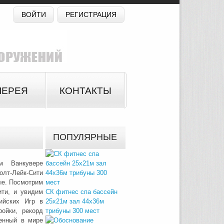
ВОЙТИ
РЕГИСТРАЦИЯ
ЛЕРЕЯ
КОНТАКТЫ
ПОПУЛЯРНЫЕ
м Ванкувере
олт-Лейк-Сити
тые. Посмотрим
ити, и увидим
СК фитнес спа бассейн
ийских Игр в
25х21м зал 44х36м
ойки, рекорд
трибуны 300 мест
венный в мире