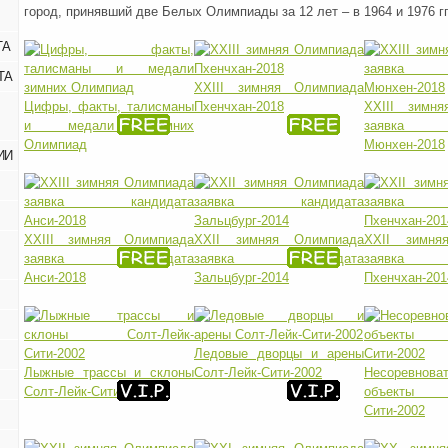
город, принявший две Белых Олимпиады за 12 лет – в 1964 и 1976 г
ТА
ТА
XXIII зимняя Олимпиада
Цифры, факты, талисманы
Пхенчхан-2018
XXIII зимн
и медали зимних
заявка 
Олимпиад
Мюнхен-2018
ИИ
XXIII зимняя Олимпиада
XXII зимняя Олимпиада
XXII зимня
заявка кандидата
заявка кандидата
заявка 
Анси-2018
Зальцбург-2014
Пхенчхан-201
Ледовые дворцы и арены
Лыжные трассы и склоны
Солт-Лейк-Сити-2002
Несоревнова
Солт-Лейк-Сити-2002
объекты 
Сити-2002