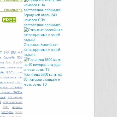
 Олимпиада
Городской отель 240
номеров СПА
вертолётная площадка
Открытые бассейны с
аттракционами и зоной
T
SKP
SPA
VIP
отдыха
м
бассейн 50м
dwg
бокс
борьба
план
гимнастика
айн
ДЮСШ
зал
Гостиница 5500 кв.м. на
го плавания
зал
60 номеров стандарт и
га
конный спорт
люкс эскиз ТЗ
легкая атлетика
я арена 60х30м
анеж
массажная
К
общественное
ОФП
паркинг
ресторан
салон