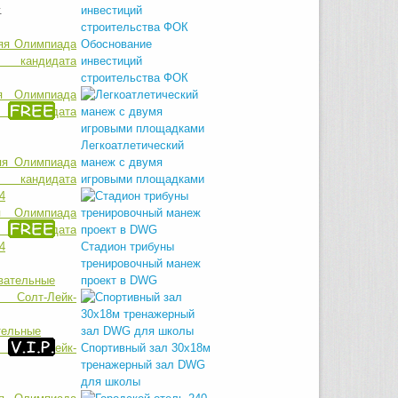
г.
Обоснование
инвестиций
строительства ФОК
яя Олимпиада
кандидата
Легкоатлетический
манеж с двумя
игровыми площадками
я Олимпиада
кандидата
4
Стадион трибуны
тренировочный манеж
проект в DWG
тельные
Солт-Лейк-
Спортивный зал 30х18м
тренажерный зал DWG
для школы