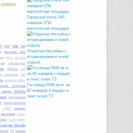
 курорта
Городской отель 240
номеров СПА
вертолётная площадка
T
SKP
SPA
VIP
Открытые бассейны с
м
бассейн 50м
аттракционами и зоной
dwg
бокс
борьба
отдыха
план
гимнастика
айн
ДЮСШ
зал
го плавания
зал
га
конный спорт
Гостиница 5500 кв.м. на
легкая атлетика
60 номеров стандарт и
я арена 60х30м
люкс эскиз ТЗ
анеж
массажная
К
общественное
ОФП
паркинг
ресторан
салон
парк
Солт-Лейк-
спортзал 36х18м
йминг
ТВ
теннис