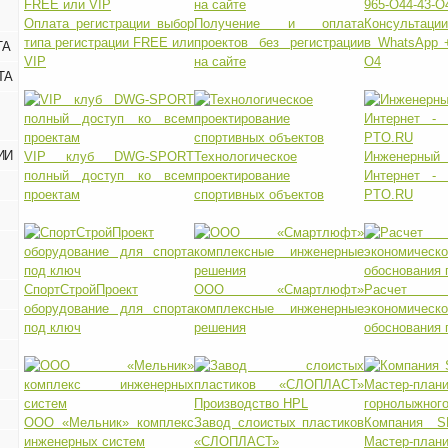
Оплата регистрации выбор
Получение и оплата
Консультаци
типа регистрации FREE или
проектов без регистрации
в WhatsApp +
ТА
VIP
на сайте
O4
ТА
ИИ
VIP клуб DWG-SPORT
Технологическое
Инженер
полный доступ ко всем
проектирование
Интернет -
проектам
спортивных объектов
PTO.RU
СпортСтройПроект
ООО «Смартлюфт»
Расчет 
оборудование для спорта
комплексные инженерные
экономическо
под ключ
решения
обоснования 
ООО «Мельник» комплекс
Завод слоистых пластиков
Компания 
инженерных систем
«СЛОПЛАСТ»
Мастер-план