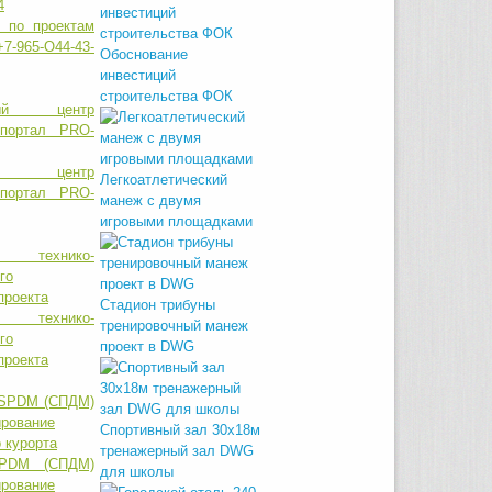
и по проектам
7-965-O44-43-
Обоснование
инвестиций
строительства ФОК
ный центр
Легкоатлетический
 портал PRO-
манеж с двумя
игровыми площадками
Стадион трибуны
технико-
тренировочный манеж
го
проект в DWG
проекта
Спортивный зал 30х18м
тренажерный зал DWG
SPDM (СПДМ)
для школы
ирование