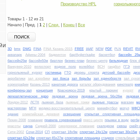
Производство HPL
горнолыжного
Товары 1 - 12 из 21
Начало | Пред. |
1
2
|
След.
|
Конец
|
Все
ПОИСК
Й И
3D
bmx
DWG
FINA
FINA Казань-2015
FREE
IAAF
NEW
PDF
PLN
REVIT
RV
аквапарк
Афины-2004
бадминтон
бар/буфет/кафе
баскетбол
бассейн 25
бассейн25м
бассейн50м
биатлон
бизнес-план
бизнес-центр
бильярдная
блок 
Ванкувер-2010
велоспорт
водное поло
волейбол
ВСН
гандбол
ГГЭ
ген
горнолыжный курорт
гостиница
ГТО
дворец спорта
детский бассейн
диз
акробатики
зал аэробики
зал бокса
зал борьбы
зал единоборств
зал сухо
хореографии
Казань-2013
канатная дорога
каталог оборудования
кинотеатр
кни
конференц-зал
концепция
Красноярск-2019
крытый паркинг
курорт
легкоатлетическое ядро
ледовая арена
ледовая арена 56х26м
ледова
Лондон-2012
ЛСТК
лыжная база
лыжные гонки
лыжные трассы
магазин
м
мастерплан
МГН
медико-восстановительный центр
минифутбол
могул
МФС
здание
олимпийская деревня
освещение
открытая спортивная площадка
Пекин-2008
плавание
правила соревнований
пресс-центр
прыжки в воду
регби
красоты
сауна
Сидней-2000
синхронное плавание
скалодром
сквош
скейт-
Сити-2002
Сочи-2014
СП
спортзал 18х9м
спортзал 24х12м
спортзал 30х15м
спортзал 42х24м
спортзал 45х27м
спортивная площадка
стадион
стрельбище
та