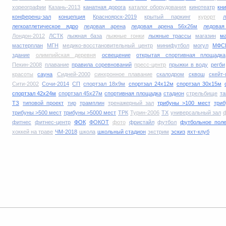
хореографии
Казань-2013
канатная дорога
каталог оборудования
кинотеатр
кни
конференц-зал
концепция
Красноярск-2019
крытый паркинг
курорт
легкоатлетическое ядро
ледовая арена
ледовая арена 56х26м
ледова
Лондон-2012
ЛСТК
лыжная база
лыжные гонки
лыжные трассы
магазин
м
мастерплан
МГН
медико-восстановительный центр
минифутбол
могул
МФС
здание
олимпийская деревня
освещение
открытая спортивная площадка
Пекин-2008
плавание
правила соревнований
пресс-центр
прыжки в воду
регби
красоты
сауна
Сидней-2000
синхронное плавание
скалодром
сквош
скейт-
Сити-2002
Сочи-2014
СП
спортзал 18х9м
спортзал 24х12м
спортзал 30х15м
спортзал 42х24м
спортзал 45х27м
спортивная площадка
стадион
стрельбище
та
ТЗ
типовой проект
тир
трамплин
тренажерный зал
трибуны >100 мест
три
трибуны >500 мест
трибуны >5000 мест
ТРК
Турин-2006
ТХ
универсальный зал
ф
фитнес
фитнес-центр
ФОК
ФОКОТ
фото
фристайл
футбол
футбольное пол
хоккей на траве
ЧМ-2018
школа
школьный стадион
экстрим
эскиз
яхт-клуб