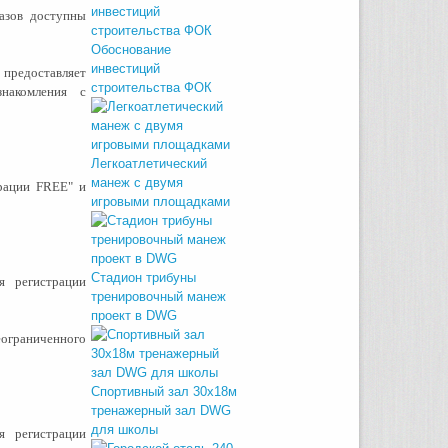
азов доступны
Обоснование
инвестиций
 предоставляет
строительства ФОК
накомления с
Легкоатлетический
манеж с двумя
трации FREE" и
игровыми площадками
Стадион трибуны
я регистрации
тренировочный манеж
проект в DWG
ограниченного
Спортивный зал 30х18м
тренажерный зал DWG
для школы
я регистрации