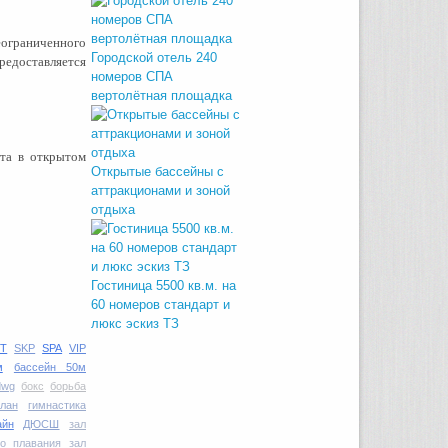
ограниченного
Городской отель 240
редоставляется
номеров СПА
вертолётная площадка
та в открытом
Открытые бассейны с
аттракционами и зоной
отдыха
Гостиница 5500 кв.м. на
60 номеров стандарт и
люкс эскиз ТЗ
T
SKP
SPA
VIP
м
бассейн 50м
dwg
бокс
борьба
план
гимнастика
айн
ДЮСШ
зал
го плавания
зал