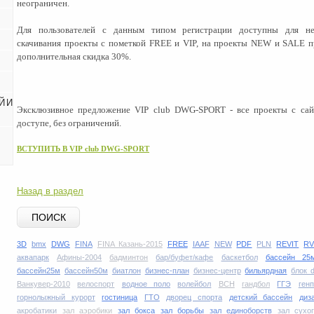
неограничен.
Для пользователей с данным типом регистрации доступны для не
скачивания проекты с пометкой FREE и VIP, на проекты NEW и SALE п
дополнительная скидка 30%.
Й И
Эксклюзивное предложение
VIP
club
DWG
-
SPORT
- все проекты с сай
доступе, без ограничений.
ВСТУПИТЬ В
VIP
club
DWG
-
SPORT
Назад в раздел
ПОИСК
3D
bmx
DWG
FINA
FINA Казань-2015
FREE
IAAF
NEW
PDF
PLN
REVIT
RV
аквапарк
Афины-2004
бадминтон
бар/буфет/кафе
баскетбол
бассейн 25
бассейн25м
бассейн50м
биатлон
бизнес-план
бизнес-центр
бильярдная
блок 
Ванкувер-2010
велоспорт
водное поло
волейбол
ВСН
гандбол
ГГЭ
ген
горнолыжный курорт
гостиница
ГТО
дворец спорта
детский бассейн
диз
акробатики
зал аэробики
зал бокса
зал борьбы
зал единоборств
зал сухо