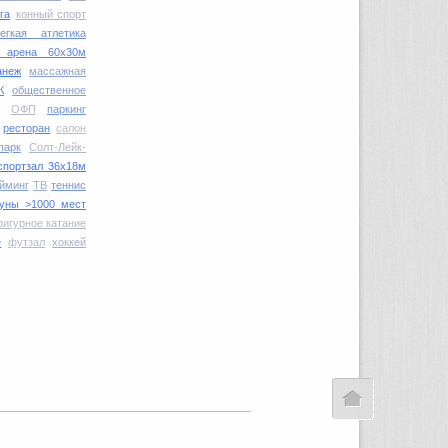
га
конный спорт
легкая атлетика
я арена 60х30м
анеж
массажная
К
общественное
ОФП
паркинг
ресторан
салон
парк
Солт-Лейк-
спортзал 36х18м
йминг
ТВ
теннис
буны >1000 мест
игурное катание
е
футзал
хоккей