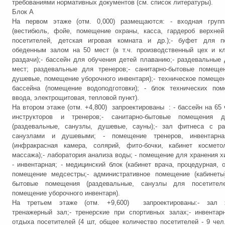
требованиями нормативных документов (см. список литературы).
Блок А
На первом этаже (отм. 0,000) размещаются: - входная груп
(вестибюль, фойе, помещение охраны, касса, гардероб верхне
посетителей, детская игровая комната и др.);- буфет для п
обеденным залом на 50 мест (в т.ч. производственный цех и к
раздачи);- бассейн для обучения детей плаванию;- раздевальные 
мест; раздевальные для тренеров;- санитарно-бытовые помещен
душевые, помещение уборочного инвентаря);- техническое помеще
бассейна (помещение водоподготовки); - блок технических пом
ввода, электрощитовая, тепловой пункт).
На втором этаже (отм. +4,800) запроектированы : - бассейн на 65 
инструкторов и тренеров;- санитарно-бытовые помещения 
(раздевальные, санузлы, душевые, сауны);- зал фитнеса с ра
санузлами и душевыми; - помещение тренеров, инвентарна
(инфракрасная камера, солярий, фито-бочки, кабинет косметол
массажа);- лаборатория анализа воды; - помещение для хранения хи
- инвентарная; - медицинский блок (кабинет врача, процедурная, о
помещение медсестры;- административное помещение (кабинеты)
бытовые помещения (раздевальные, санузлы для посетител
помещение уборочного инвентаря).
На третьем этаже (отм. +9,600) запроектированы:- зал х
тренажерный зал;- тренерские при спортивных залах;- инвентар
отдыха посетителей (4 шт, общее количество посетителей - 9 чел.)