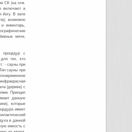
я СК (на отм.
ые включают в
 йогу. В зале
па), возможно
 и инвентарь,
еографические
абивные мячи,
х процедур с
 для тех, кто
т: - сауны при
 Тип сауны при
тковременное
 инфракрасная
ла (дерева) с
лями. Принцип
имает данную
мкм), которые
оцедура имеет
филактический
духа в данной
ную емкость с
нно из кедра.