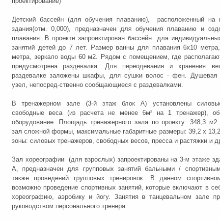
проектирование)
Детский бассейн (для обучения плаванию), расположенный на 
здания(отм. 0,000), предназначен для обучения плаванию и озд
плавания. В проекте запроектирован бассейн для индивидуальны
занятий детей до 7 лет. Размер ванны для плавания 6х10 метра,
метра, зеркало воды 60 м2. Рядом с помещением, где располагаю
предусмотрена раздевалка. Для переодевания и хранения в
раздевалке заложены шкафы, для сушки волос - фен. Душевая 
узел, непосред-ственно сообщающиеся с раздевалками.
В тренажерном зале (3-й этаж блок А) установлены силовы
свободные веса (из расчета не менее 6м² на 1 тренажер), об
оборудование. Площадь тренажерного зала по проекту: 348,3 м2
зал сложной формы, максимальные габаритные размеры: 39,2 х 13,
зоны: силовых тренажеров, свободных весов, пресса и растяжки и д
Зал хореографии (для взрослых) запроектированы на 3-м этаже зд
А, предназначен для групповых занятий бальными / спортивным
также проведений групповых тренировок. В данном спортивно
возможно проведение спортивных занятий, которые включают в себ
хореографию, аэробику и йогу. Занятия в танцевальном зале п
руководством персонального тренера.