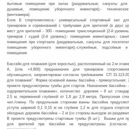
бытовые помещения при залах (раздевальные, санузлы для 
душевые, помещение уборочного инвентаря);- техническо
(венткамера).
Блок Б спорткомплекса:- универсальный спортивный зал дл
тренировок и соревнований с трибунами для зрителей (в двух ур
мест для зрителей - 300.- помещение трансляционной (2-й уровень
тренеров / судей (2-й уровень);- помещения инвентарных;- сани
помещения при спортзале (раздевальные, санузлы для посетите
помещение уборочного инвентаря);-служебные, подсобные и
помещения.
Бассейн для плавания (для взрослых), расположенный на 2-м этаже
А, (отм. +4,800) предназначен для тренировок спортсмен
обучающихся, запроектирован согласно требованиям СП 31-113-2
для плавания". Форма основной ванны бассейна - прямоугольная: 2
проекте предусмотрены тумбы для стартов. Назначение бассейна– 
оздоровительное плавание», количество дорожек – 8 шт. станда
2,5 м, переменной глубиной от 1,8 до 2,9 метра. Пропускная спо
чел./смену. По продольным сторонам ванны бассейна предусмот
уступа шириной 0,1 0,15 м на глубине 1,2 м для отдыха спортс
обходных дорожек бассейна – 2 м (со стороны выходов из раздеваль
В проекте предусмотрены стартовые тумбы (8 шт.). Вышки для п
для зрителей при бассейне не предусмотрены (согласно