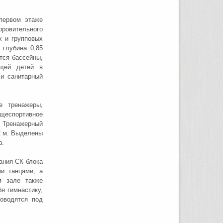
первом этаже
оровительного
х и групповых
 глубина 0,85
тся бассейны,
ещей детей в
и санитарный
е тренажеры,
щеспортивное
. Тренажерный
2 м. Выделены
р.
ания СК блока
и танцами, а
м зале также
я гимнастику,
роводятся под