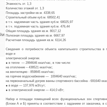
Этажность эт. 1,3
Количество этажей эт. 1,3
Площадь застройки кв.м. 4338,65
Строительный объем куб.м. 68502,41
в т.ч. надземная часть здания куб.м. 68025,97
в т.ч. подземная часть здания куб.м. 476,44
Общая площадь здания кв.м. 8017,12
Й И
Полезная площадь здания кв.м. 6667,97
Расчетная площадь здания кв.м. 6114,26
Сведения о потребности объекта капитального строительства в т
воде и
электрической энергии.
● в тепле — 2994646 ккал/час, в том числе:
на отопление – 438521 ккал/час;
на вентиляцию - 859845 ккал/час;
на горячее водоснабжение — 1004640 ккал/час;
на первоначальный догрев ванны спортивного бассейна - 691640 кка
● в воде — 137,976 м3/сут;
● в электрической энергии — 414,0 кВт;
Набор и площади помещений всех функциональных зон спортивно
(Блоки А и Б) приняты в соответствии с заданием от заказчика, в 