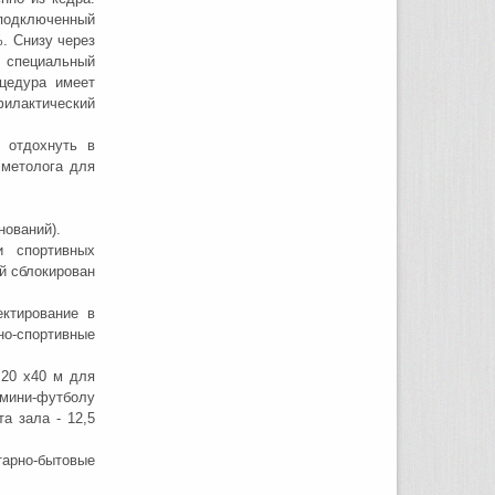
подключенный
%. Снизу через
 специальный
оцедура имеет
филактический
 отдохнуть в
сметолога для
нований).
и спортивных
й сблокирован
ектирование в
но-спортивные
 20 х40 м для
 мини-футболу
а зала - 12,5
арно-бытовые