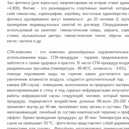
Зал фитнеса (для взрослых) запроектирован на втором этаже здани
+4,800). Фитнес - это разновидность спортивных занятий, котор
себя гимнастику, хореографию, аэробику, восточные единоборства и
фитнеса одновременно могут заниматься до 20 человек (1 груп
проведение индивидуальных занятий по договору. Оборудование
используемый на занятиях: гимнастические ковры, зеркала, хор
станки, музыкальные центры, гимнастические палки, обручи, н
кегли, гантели и др.
СПA-комплекс - это комплекс разнообразных оздоровительны
использованием воды. СПА-процедура - терапия, предназначена
заботится о своем здоровье и красоте. В число СПА-процедур входя
раздевальных бассейна (температура - 85-95°С, влажность - 3-6%).
помощи подливания воды на горячие камни достигается кра
увеличение влажности воздуха, создается дополнительный пар; -
камера (ИК-сауна) - помещение, выполненное из природного материа
вмонтированными в стену и под сиденья инфракрасными излучате
работы инфракрасной сауны следующий: человек, который прин
процедуру, подвергается воздействию длинных ИК-волн (50-200 
проникают внутрь до 40 мм, прогревают кожу органы и суставы. Пр
омолаживающий, лечебный (в составе комплексной терапии) и про
эффект. Время проведения процедуры: до 30 мин. Температура воз
сауне не превышает 50 ºС.- фито-бочка представляет собой деревян
отверстием для головы. Фито-бочку изготавливают преимуществе