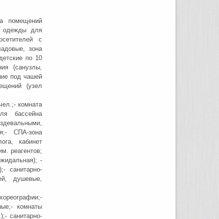
па помещений
й одежды для
осетителей с
ладовые, зона
детские по 10
ия (санузлы,
ние под чашей
ещений (узел
чел.;- комната
для бассейна
здевальными,
я;- СПА-зона
ога, кабинет
м. реагентов;
жидальная); -
;- санитарно-
ей, душевые,
ореографии;-
ные;- комнаты
;- санитарно-