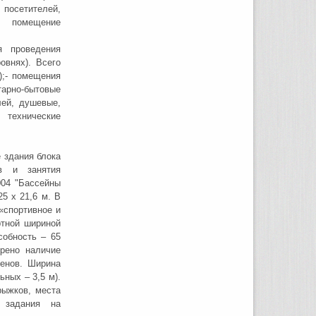
посетителей,
е помещение
я проведения
овнях). Всего
);- помещения
тарно-бытовые
лей, душевые,
 технические
 здания блока
ов и занятия
004 "Бассейны
5 х 21,6 м. В
«спортивное и
ртной шириной
собность – 65
рено наличие
менов. Ширина
ных – 3,5 м).
рыжков, места
 задания на