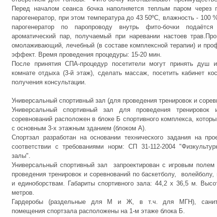
Перед началом сеанса бочка наполняется теплым паром через 
парогенератор, при этом температура до 43 50ºС, влажность - 100 
парогенератор по паропроводу внутрь фито-бочки подаётся
ароматический пар, получаемый при наревании настоев трав.Пр
омолаживающий, лечебный (в составе комплексной терапии) и про
эффект. Время проведения процедуры: 15-20 мин.
После принятия СПА-процедур посетители могут принять душ и
комнате отдыха (3-й этаж), сделать массаж, посетить кабинет ко
получения консультации.
Универсальный спортивный зал (для проведения тренировок и сорев
Универсальный спортивный зал для проведения тренировок 
соревнований расположен в блоке Б спортивного комплекса, которы
с основным 3-х этажным зданием (блоком А).
Спортзал разработан на основании технического задания на про
соответствии с требованиями норм: СП 31-112-2004 "Физкультур
залы".
Универсальный спортивный зал запроектирован с игровым полем
проведения тренировок и соревнований по баскетболу, волейболу,
и единоборствам. Габариты спортивного зала: 44,2 х 36,5 м. Высот
метров.
Гардеробы (раздельные для М и Ж, в т.ч. для МГН), санит
помещения спортзала расположены на 1-м этаже блока Б.