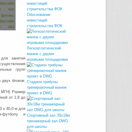
Обоснование
инвестиций
строительства ФОК
Легкоатлетический
манеж с двумя
 для занятия
игровыми площадками
существления
ильных групп
 двух блоков:
Стадион трибуны
тренировочный манеж
е МГН) Размер
проект в DWG
иной от 1,8 до
 х 40,0 м для
и-футболу и
Спортивный зал 30х18м
тренажерный зал DWG
для школы