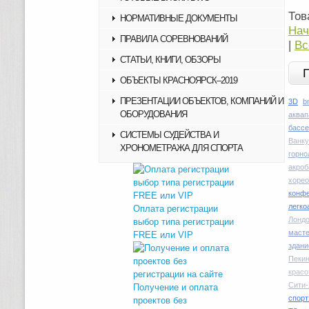
Тов
НОРМАТИВНЫЕ ДОКУМЕНТЫ
Нач
ПРАВИЛА СОРЕВНОВАНИЙ
|
Вс
СТАТЬИ, КНИГИ, ОБЗОРЫ
ОБЪЕКТЫ КРАСНОЯРСК–2019
ПРЕЗЕНТАЦИИ ОБЪЕКТОВ, КОМПАНИЙ И
3D
b
ОБОРУДОВАНИЯ
аквап
басс
СИСТЕМЫ СУДЕЙСТВА И
Ванку
ХРОНОМЕТРАЖА ДЛЯ СПОРТА
горн
акроб
хоре
конфе
легко
Оплата регистрации
Лондо
выбор типа регистрации
маст
FREE или VIP
здани
Пекин
красо
Сити-
Получение и оплата
спорт
проектов без