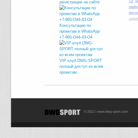
ТЗ
т
регистрации на сайте
трибу
фитн
хокке
Консультации по
проектам в WhatsApp
+7-965-O44-43-O4
VIP клуб DWG-SPORT
полный доступ ко всем
проектам
© 2012 | www.dwg-sport.com