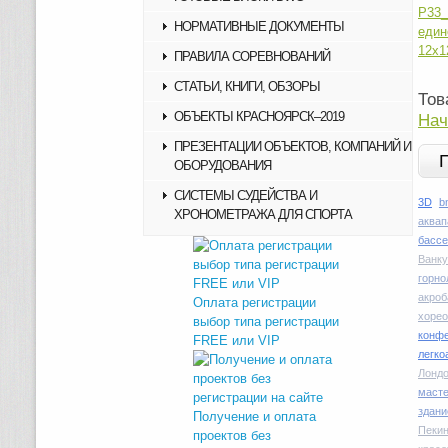
Р3
НОРМАТИВНЫЕ ДОКУМЕНТЫ
еди
12х1
ПРАВИЛА СОРЕВНОВАНИЙ
СТАТЬИ, КНИГИ, ОБЗОРЫ
Тов
ОБЪЕКТЫ КРАСНОЯРСК–2019
Нач
ПРЕЗЕНТАЦИИ ОБЪЕКТОВ, КОМПАНИЙ И
ОБОРУДОВАНИЯ
СИСТЕМЫ СУДЕЙСТВА И
3D
b
ХРОНОМЕТРАЖА ДЛЯ СПОРТА
аквап
басс
Ванку
горн
акроб
Оплата регистрации
хоре
выбор типа регистрации
конфе
FREE или VIP
легко
Лондо
маст
здани
Получение и оплата
Пекин
проектов без