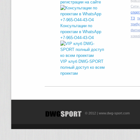
красо
регистрации на сайте
Сити-
спорт
ТЗ
т
трибу
Консультации по
фитн
проектам в WhatsApp
хокке
+7-965-O44-43-O4
VIP клуб DWG-SPORT
полный доступ ко всем
проектам
© 2012 | www.dwg-sport.com