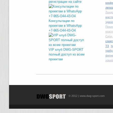
регистрации на сайте
конфе
легко
Лондо
маст
Консультации по
здани
проектам в WhatsApp
Пекин
+7-965-O44-43-O4
красо
Сити-
спорт
ТЗ
т
VIP клуб DWG-SPORT
трибу
полный доступ ко всем
фитн
проектам
хокке
© 2012 | www.dwg-sport.com