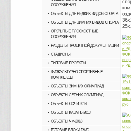
спо
СООРУЖЕНИЯ
ко
озд
ОБЪЕКТЫ ДЛЯ РЕДКИХ ВИДОВ СПОРТА
36х
ОБЪЕКТЫ ДЛЯ ЗИМНИХ ВИДОВ СПОРТА
25х
ОТКРЫТЫЕ ПЛОСКОСТНЫЕ
СООРУЖЕНИЯ
РАЗДЕЛЫ ПРОЕКТНОЙ ДОКУМЕНТАЦИИ
СТАДИОНЫ
ФОК
спор
ТИПОВЫЕ ПРОЕКТЫ
и Р
ФИЗКУЛЬТУРНО-СПОРТИВНЫЕ
КОМПЛЕКСЫ
ОБЪЕКТЫ ЗИМНИХ ОЛИМПИАД
ФОК 
ОБЪЕКТЫ ЛЕТНИХ ОЛИМПИАД
комп
ОБЪЕКТЫ СОЧИ-2014
руб
ОБЪЕКТЫ КАЗАНЬ-2013
ОБЪЕКТЫ ЧМ-2018
ГОТОВЫЕ БЛОКИ DWG