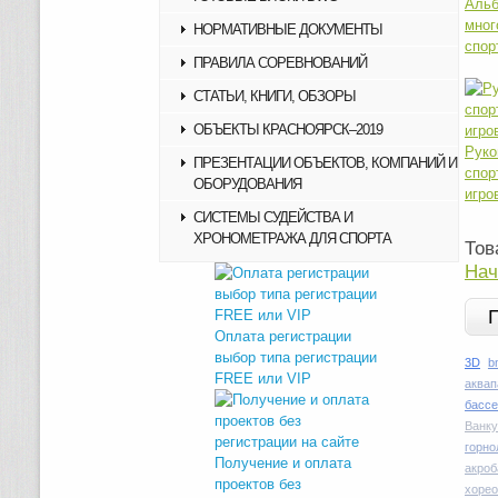
Аль
мног
НОРМАТИВНЫЕ ДОКУМЕНТЫ
спор
ПРАВИЛА СОРЕВНОВАНИЙ
СТАТЬИ, КНИГИ, ОБЗОРЫ
ОБЪЕКТЫ КРАСНОЯРСК–2019
Ру
ПРЕЗЕНТАЦИИ ОБЪЕКТОВ, КОМПАНИЙ И
спор
ОБОРУДОВАНИЯ
игро
СИСТЕМЫ СУДЕЙСТВА И
ХРОНОМЕТРАЖА ДЛЯ СПОРТА
Тов
Нач
Оплата регистрации
выбор типа регистрации
3D
b
FREE или VIP
аквап
басс
Ванку
горн
Получение и оплата
акроб
проектов без
хоре