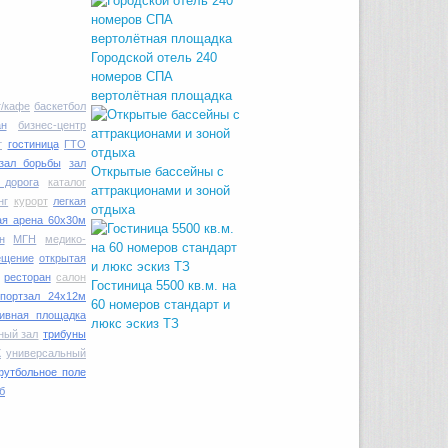
Городской отель 240
номеров СПА
вертолётная площадка
т/кафе
баскетбол
ан
бизнес-центр
т
гостиница
ГТО
зал борьбы
зал
Открытые бассейны с
 дорога
каталог
аттракционами и зоной
нг
курорт
легкая
отдыха
ая арена 60х30м
н
МГН
медико-
ещение
открытая
ресторан
салон
Гостиница 5500 кв.м. на
спортзал 24х12м
60 номеров стандарт и
тивная площадка
люкс эскиз ТЗ
ный зал
трибуны
Х
универсальный
футбольное поле
б