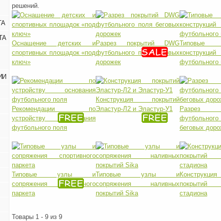
решений.
ТА
ТА
Оснащение детских и
Разрез покрытий DWG
Типовы
спортивных площадок «под
футбольного поля беговых
конструкци
ключ»
дорожек
футбольного 
ИИ
Конструкция покрытий
Рекомендации по
Эластур-Л2 и Эластур-У1
Разрез к
устройству основания
футбольн
футбольного поля
беговых доро
Типовые узлы и
Типовые узлы и
Конструкци
сопряжения спортивного
сопряжения наливных
покрытий
паркета
покрытий Sika
стадиона
Товары 1 - 9 из 9