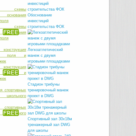
Обоснование
инвестиций
е схемы
строительства ФОК
й основания
поля
Легкоатлетический
манеж с двумя
игровыми площадками
онструкция
ого поля и
жек
Стадион трибуны
тренировочный манеж
проект в DWG
я спортивных
 школьного
Спортивный зал 30х18м
тренажерный зал DWG
для школы