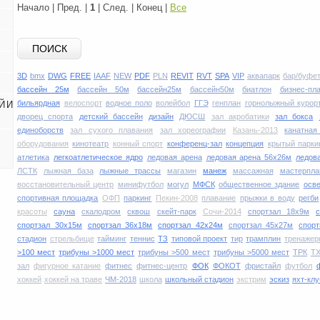
Начало | Пред. |
1
| След. | Конец
|
Все
ПОИСК
3D
bmx
DWG
FREE
IAAF
NEW
PDF
PLN
REVIT
RVT
SPA
VIP
аквапарк
бар/буфе
бассейн 25м
бассейн 50м
бассейн25м
бассейн50м
биатлон
бизнес-пл
бильярдная
велоспорт
водное поло
волейбол
ГГЭ
генплан
горнолыжный курор
Й И
дворец спорта
детский бассейн
дизайн
ДЮСШ
зал акробатики
зал бокса
единоборств
зал сухого плавания
зал хореографии
Казань-2013
канатная
оборудования
кинотеатр
конный спорт
конференц-зал
концепция
крытый парки
атлетика
легкоатлетическое ядро
ледовая арена
ледовая арена 56х26м
ледов
ЛСТК
лыжная база
лыжные трассы
магазин
манеж
массажная
мастерпла
восстановительный центр
минифутбол
могул
МФСК
общественное здание
осв
спортивная площадка
ОФП
паркинг
Пекин-2008
плавание
прыжки в воду
регби
красоты
сауна
скалодром
сквош
скейт-парк
Сочи-2014
спортзал 18х9м
спортзал 30х15м
спортзал 36х18м
спортзал 42х24м
спортзал 45х27м
спор
стадион
стрельбище
тайминг
теннис
ТЗ
типовой проект
тир
трамплин
тренажер
>100 мест
трибуны >1000 мест
трибуны >500 мест
трибуны >5000 мест
ТРК
Т
зал
фигурное катание
фитнес
фитнес-центр
ФОК
ФОКОТ
фристайл
футбол
хоккей
хоккей на траве
ЧМ-2018
школа
школьный стадион
экстрим
эскиз
яхт-клу