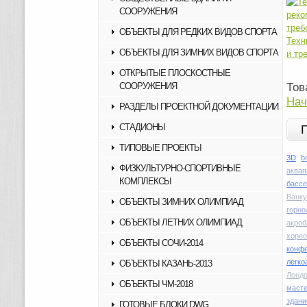
СООРУЖЕНИЯ
ОБЪЕКТЫ ДЛЯ РЕДКИХ ВИДОВ СПОРТА
Техн
ОБЪЕКТЫ ДЛЯ ЗИМНИХ ВИДОВ СПОРТА
и тр
ОТКРЫТЫЕ ПЛОСКОСТНЫЕ
СООРУЖЕНИЯ
Тов
Нач
РАЗДЕЛЫ ПРОЕКТНОЙ ДОКУМЕНТАЦИИ
СТАДИОНЫ
ТИПОВЫЕ ПРОЕКТЫ
3D
b
ФИЗКУЛЬТУРНО-СПОРТИВНЫЕ
аквап
КОМПЛЕКСЫ
басс
Ванку
ОБЪЕКТЫ ЗИМНИХ ОЛИМПИАД
горн
ОБЪЕКТЫ ЛЕТНИХ ОЛИМПИАД
акроб
хоре
ОБЪЕКТЫ СОЧИ-2014
конфе
легко
ОБЪЕКТЫ КАЗАНЬ-2013
Лондо
ОБЪЕКТЫ ЧМ-2018
маст
здани
ГОТОВЫЕ БЛОКИ DWG