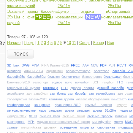
Эскизный проект бассейна
Центр отдыха и
Спортивн
25х11м с фитнес-залом и
реабилатации с бассейном
плавательн
сауной
25х11м
25х11м
Товары 97 - 108 из 129
Начало
|
Пред.
|
1
2
3
4
5
6
7
8
9
10
11
|
След.
|
Конец
|
Все
Й И
ПОИСК
3D
bmx
DWG
FINA
FINA Казань-2015
FREE
IAAF
NEW
PDF
PLN
REVIT
RV
аквапарк
Афины-2004
бадминтон
бар/буфет/кафе
баскетбол
бассейн 25
бассейн25м
бассейн50м
биатлон
бизнес-план
бизнес-центр
бильярдная
блок 
Ванкувер-2010
велоспорт
водное поло
волейбол
ВСН
гандбол
ГГЭ
ген
горнолыжный курорт
гостиница
ГТО
дворец спорта
детский бассейн
диз
акробатики
зал аэробики
зал бокса
зал борьбы
зал единоборств
зал сухо
хореографии
Казань-2013
канатная дорога
каталог оборудования
кинотеатр
кни
конференц-зал
концепция
Красноярск-2019
крытый паркинг
курорт
легкоатлетическое ядро
ледовая арена
ледовая арена 56х26м
ледова
Лондон-2012
ЛСТК
лыжная база
лыжные гонки
лыжные трассы
магазин
м
мастерплан
МГН
медико-восстановительный центр
минифутбол
могул
МФС
здание
олимпийская деревня
освещение
открытая спортивная площадка