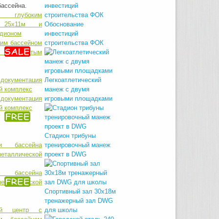
бассейна.
Обоснование
инвестиций
ким бассейном
строительства ФОК
 открытым
Легкоатлетический
манеж с двумя
окументация
игровыми площадками
й комплекс
Стадион трибуны
тренировочный манеж
проект в DWG
и бассейна
еталлической
Спортивный зал 30х18м
тренажерный зал DWG
для школы