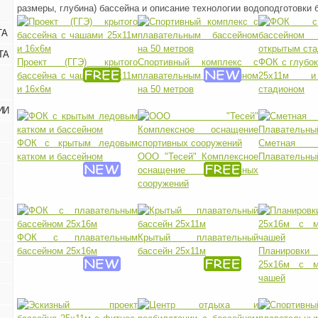
размеры, глубина) бассейна и описание технологии водоподготовки 
ТА
ТА
Проект (ГГЭ) крытого
Спортивный комплекс с
ФОК с глубо
бассейна с чашами 25х11м
плавательным бассейном
25х11м и
и 16х6м
на 50 метров
стадионом
ИИ
ФОК с крытым ледовым
Сметная д
катком и бассейном
ООО "Тесей" Комплексное
Плавательны
оснащение спортивных
сооружений
ФОК с плавательным
Крытый плавательный
бассейном 25х16м
бассейн 25х11м
Планировк
25х16м с м
чашей