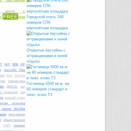
ый центр с
ым бассейном
Городской отель 240
номеров СПА
вертолётная площадка
Открытые бассейны с
аттракционами и зоной
отдыха
T
SKP
SPA
VIP
м
бассейн 50м
dwg
бокс
борьба
план
гимнастика
Гостиница 5500 кв.м. на
айн
ДЮСШ
зал
60 номеров стандарт и
го плавания
зал
люкс эскиз ТЗ
га
конный спорт
легкая атлетика
я арена 60х30м
анеж
массажная
К
общественное
ОФП
паркинг