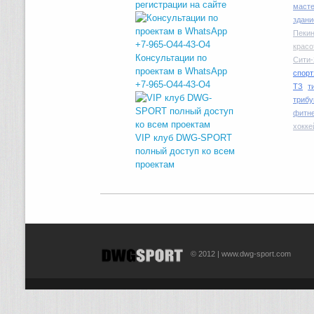
регистрации на сайте
маст
здани
Пекин
красо
Консультации по
Сити-
проектам в WhatsApp
спорт
+7-965-O44-43-O4
ТЗ
т
трибу
фитн
хокке
VIP клуб DWG-SPORT
полный доступ ко всем
проектам
© 2012 | www.dwg-sport.com