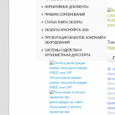
НОРМАТИВНЫЕ ДОКУМЕНТЫ
ПРАВИЛА СОРЕВНОВАНИЙ
Футб
СТАТЬИ, КНИГИ, ОБЗОРЫ
иску
ОБЪЕКТЫ КРАСНОЯРСК–2019
ПРЕЗЕНТАЦИИ ОБЪЕКТОВ, КОМПАНИЙ И
Тов
ОБОРУДОВАНИЯ
Нач
СИСТЕМЫ СУДЕЙСТВА И
ХРОНОМЕТРАЖА ДЛЯ СПОРТА
3D
b
аквап
Оплата регистрации
басс
выбор типа регистрации
Ванку
FREE или VIP
горн
акроб
хоре
конфе
Получение и оплата
легко
проектов без
Лондо