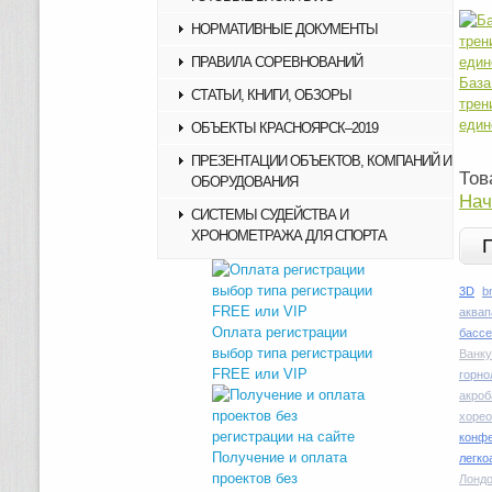
НОРМАТИВНЫЕ ДОКУМЕНТЫ
ПРАВИЛА СОРЕВНОВАНИЙ
Ба
СТАТЬИ, КНИГИ, ОБЗОРЫ
тре
един
ОБЪЕКТЫ КРАСНОЯРСК–2019
ПРЕЗЕНТАЦИИ ОБЪЕКТОВ, КОМПАНИЙ И
Тов
ОБОРУДОВАНИЯ
Нач
СИСТЕМЫ СУДЕЙСТВА И
ХРОНОМЕТРАЖА ДЛЯ СПОРТА
3D
b
аквап
Оплата регистрации
басс
выбор типа регистрации
Ванку
FREE или VIP
горн
акроб
хоре
конфе
Получение и оплата
легко
проектов без
Лондо