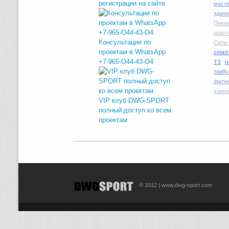
регистрации на сайте
маст
здани
Пекин
красо
Консультации по
Сити-
проектам в WhatsApp
спорт
+7-965-O44-43-O4
ТЗ
т
трибу
фитн
хокке
VIP клуб DWG-SPORT
полный доступ ко всем
проектам
© 2012 | www.dwg-sport.com