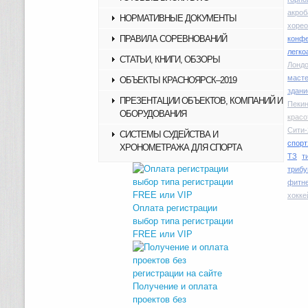
акроб
НОРМАТИВНЫЕ ДОКУМЕНТЫ
хоре
ПРАВИЛА СОРЕВНОВАНИЙ
конфе
легко
СТАТЬИ, КНИГИ, ОБЗОРЫ
Лондо
маст
ОБЪЕКТЫ КРАСНОЯРСК–2019
здани
ПРЕЗЕНТАЦИИ ОБЪЕКТОВ, КОМПАНИЙ И
Пекин
ОБОРУДОВАНИЯ
красо
Сити-
СИСТЕМЫ СУДЕЙСТВА И
спорт
ХРОНОМЕТРАЖА ДЛЯ СПОРТА
ТЗ
т
трибу
фитн
хокке
Оплата регистрации
выбор типа регистрации
FREE или VIP
Получение и оплата
проектов без