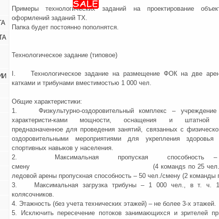
Примеры технологических заданий на проектирование объек
оформлений заданий ТХ.
ТА
Папка будет постоянно пополнятся.
ТА
Технологическое задание (типовое)
I. Технологическое задание на размещение ФОК на две аре
ИИ
катками и трибунами вместимостью 1 000 чел.
Общие характеристики:
1. Физкультурно-оздоровительный комплекс – учреждение
характеристи-ками мощности, оснащения и штатной ч
предназначенное для проведения занятий, связанных с физическо
оздоровительными мероприятиями для укрепления здоровья
спортивных навыков у населения.
2. Максимальная пропуская способность – 
смену (4 командs по 25 чел.), для
ледовой арены пропускная способность – 50 чел./смену (2 команды п
3. Максимальная загрузка трибуны – 1 000 чел., в т. ч. 1
колясочников.
4. Этажность (без учета технических этажей) – не более 3-х этажей.
5. Исключить пересечение потоков занимающихся и зрителей пр