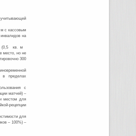
, учитывающей
 м с кассовым
 инвалидов на
(0,5 кв. м
есто, но не
ировочно 300
новременной
я в пределах
ьзования с
ции матчей) –
 и местом для
ой-рецепции
естимости для
ков – 100%) –