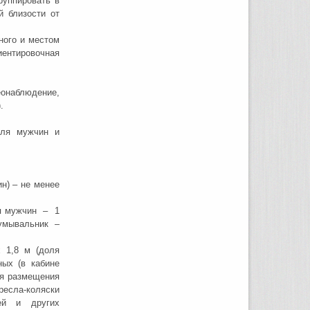
уппировать в
й близости от
ного и местом
ентировочная
блюдение,
.
для мужчин и
) – не менее
 мужчин – 1
умывальник –
 1,8 м (доля
ых (в кабине
ля размещения
есла-коляски
ей и других