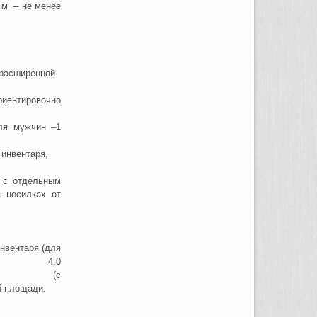
 м – не менее
расширенной
ентировочно
ля мужчин –1
енщин –
вентаря,
с отдельным
а носилках от
ентаря (для
е менее 4,0
омещений (с
й площади.