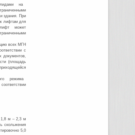
нвалидами на
ограниченными
и здания. При
 к лифтам для
 лифт может
ограниченными
ацию всех МГН
оответствии с
х документов,
ости (площадь
 приходящейся
ного режима
оответствии
8 м – 2,3 м
ть скольжения
тировочно 5,0