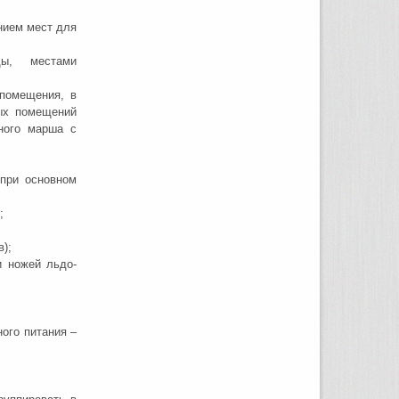
нием мест для
ды, местами
помещения, в
ных помещений
чного марша с
ри основном
;
);
и ножей льдо-
ого питания –