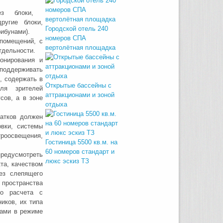
ерез блоки,
угие блоки,
Городской отель 240
ибунами).
номеров СПА
омещений, с
вертолётная площадка
тдельности.
онирования и
поддерживать
, содержать в
Открытые бассейны с
ля зрителей
аттракционами и зоной
сов, а в зоне
отдыха
катков должен
овки, системы
оосвещения,
Гостиница 5500 кв.м. на
60 номеров стандарт и
редусмотреть
люкс эскиз ТЗ
та, качеством
без слепящего
 пространства
го расчета с
иков, их типа
ками в режиме