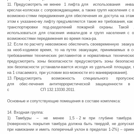
11. Предусмотреть не менее 1 лифта для использования и
креслах-колясках с сопровождающими, а также групп населения с 
возможно-стями передвижения для обеспечения их доступа на этаж
этом к указанно-му лифту предъявляются такие же требования, как
транспортировки под-разделений пожарной охраны. Такой
использоваться для спасения инвали-дов и групп населения с 
возможностями передвижения во время пожа-ра.
12. Если по расчету невозможно обеспечить своевременную эваку
за необ-ходимое время, то на путях эвакуации, принимаемых в с
требованиями технических регламентов и нормативных технически
предусмотреть зоны безопасности предусмотреть зоны безопасн
зон безопасности устанавли-вается исходя из удельной площади,
на 1 спасаемого, при условии воз-можности его маневрирования).
13. Предусмотреть возможность специального пропуск
для обес-печения антитеррористической защищенности в с
с СП 132.13330.2011.
Основные и сопутствующие помещения в составе комплекса:
14. Входная группа:
1) Тамбуры – не менее 1,5 - 2 м при глубине тамбура 1,
(поверхность покрытия тамбура должна быть твердой, не допуска
при намокании и иметь поперечный уклон в пределах 1-2%) – ориен