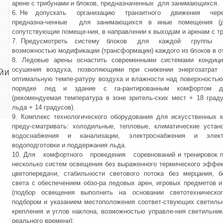
арене с трибунами и блоков, предназначенных для занимающихся.
6. Не допускать организацию транзитного движения ч
предназна-ченные для занимающихся в иные помещения (др
сопутствующие помеще-ния, в направлении к выходам и аренам с тр
7. Предусмотреть систему блоков для каждой группы п
возможностью модификации (трансформации) каждого из блоков в о
8. Ледовые арены оснастить современными системами кондици
осушения воздуха, позволяющими при снижении энергозатрат 
Й И
оптимальную темпе-ратуру воздуха и влажности над поверхностью
порядке лед и здание с га-рантированным комфортом д
(рекомендуемая температура в зоне зритель-ских мест + 18 граду
льда + 14 градусов).
9. Комплекс технологического оборудования для искусственных 
преду-сматривать: холодильные, тепловые, климатические устан
водоснабжения и канализации, электроснабжения и электр
водоподготовки и поддержания льда.
10. Для комфортного проведения соревнований и тренировок п
несколько систем освещения без выраженного термического эффек
цветопередачи, стабильности светового потока без мерцания, 
света с обеспечением обзо-ра ледовых арен, игровых предметов и
(подбор освещения выполнить на основании светотехническо
подбором и указанием местоположения соответ-ствующих светильн
крепления и углов наклона, возможностью управле-ния светильни
реального времени);