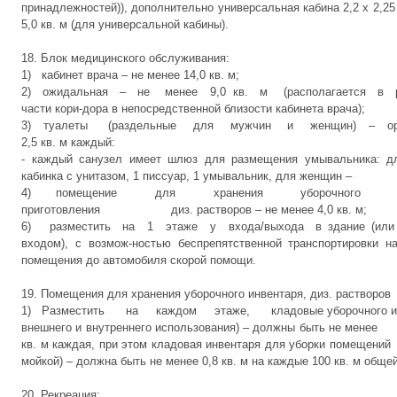
принадлежностей)), дополнительно универсальная кабина 2,2 х 2,25
5,0 кв. м (для универсальной кабины).
18. Блок медицинского обслуживания:
1) кабинет врача – не менее 14,0 кв. м;
2) ожидальная – не менее 9,0 кв. м (располагается в 
части кори-дора в непосредственной близости кабинета врача);
3) туалеты (раздельные для мужчин и женщин) – ори
2,5 кв. м каждый:
- каждый санузел имеет шлюз для размещения умывальника: д
кабинка с унитазом, 1 писсуар, 1 умывальник, для ж
4) помещение для хранения уборочного ин
приготовления диз. растворов – не менее 4,0 кв. м;
6) разместить на 1 этаже у входа/выхода в здание (или 
входом), с возмож-ностью беспрепятственной транспортировки н
помещения до автомобиля скорой помощи.
19. Помещения для хранения уборочного инвентаря, диз. растворов
1) Разместить на каждом этаже, кладовые уборочного инв
внешнего и внутреннего использования) – должны быть н
кв. м каждая, при этом кладовая инвентаря для уборки п
мойкой) – должна быть не менее 0,8 кв. м на каждые 100 кв. м обще
20. Рекреация: