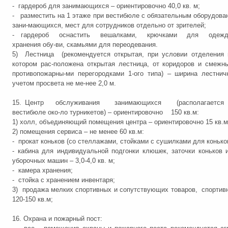
- гардероб для занимающихся – ориентировочно 40,0 кв. м;
- разместить на 1 этаже при вестибюле с обязательным оборудова
зани-мающихся, мест для сотрудников отдельно от зрителей;
- гардероб оснастить вешалками, крючками для одеж
хранения обу-ви, скамьями для переодевания.
5) Лестница (рекомендуется открытая, при условии отделения 
котором рас-положена открытая лестница, от коридоров и смеж
противопожарны-ми перегородками 1-ого типа) – ширина лестни
учетом просвета не ме-нее 2,0 м.
15. Центр обслуживания занимающихся (располагается п
вестибюле око-ло турникетов) – ориентировочно 150 кв.м:
1) холл, объединяющий помещения центра – ориентировочно 15 кв.м
2) помещения сервиса – не менее 60 кв.м:
- прокат коньков (со стеллажами, стойками с сушилками для коньков
- кабина для индивидуальной подгонки клюшек, заточки коньков 
уборочных машин – 3,0-4,0 кв. м;
- камера хранения;
- стойка с хранением инвентаря;
3) продажа мелких спортивных и сопутствующих товаров, спортивн
120-150 кв.м;
16. Охрана и пожарный пост: