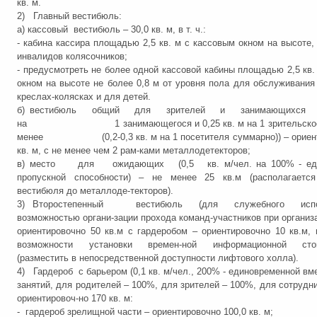
кв. м.
2) Главный вестибюль:
а) кассовый вестибюль – 30,0 кв. м, в т. ч.:
- кабина кассира площадью 2,5 кв. м с кассовым окном на высоте
инвалидов колясочников;
- предусмотреть не более одной кассовой кабины площадью 2,5 кв.
окном на высоте не более 0,8 м от уровня пола для обслуживания
креслах-колясках и для детей.
б) вестибюль общий для зрителей и занимающихся 
на 1 занимающегося и 0,25 кв. м на 1 зрительское м
менее (0,2-0,3 кв. м на 1 посетителя суммарно)) – ориент
кв. м, с не менее чем 2 рам-ками металлодетекторов;
в) место для ожидающих (0,5 кв. м/чел. на 100% - еди
пропускной способности) – не менее 25 кв.м (располагаетс
вестибюля до металлоде-текторов).
3) Второстепенный вестибюль (для служебного испол
возможностью органи-зации прохода команд-участников при организа
ориентировочно 50 кв.м с гардеробом – ориентировочно 10 кв.м,
возможности установки времен-ной информационной стойк
(разместить в непосредственной доступности лифтового холла).
4) Гардероб с барьером (0,1 кв. м/чел., 200% - единовременной вм
занятий, для родителей – 100%, для зрителей – 100%, для сотрудни
ориентировоч-но 170 кв. м:
- гардероб зрелищной части – ориентировочно 100,0 кв. м;