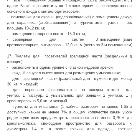
- все помещения охраны и пожарного поста рекомендуется сгр
одном блоке и разместить на 1 этаже здания в непосредственно
основного входа с металлодетекторами;
- помещение для охраны (видеонаблюдения) с помещением дежур
для охранника (стойка-рецепция) и турникетами, туалет – ори
площадь 10-12 кв. м;
- помещение пожарного поста – 15,0 кв. м;
- серверные для систем 3 помещения (видеона
противопожарная, антитеррор – 12,0 кв. м (всего по 3-м помещениям)
17. Туалеты для посетителей зрелищной части (раздельные 
женщин):
- расположить в одном уровне с главной ледовой ареной;
- каждый санузел имеет шлюз для размещения умывальника;
- для зрелищной части (раздельный для мужчин и для женщин
30 кв. м каждый;
- для персонала (располагаются на каждом этаже): для
унитаз, 1 писсуар, 1 умывальник, для женщин 2 унитаза, 1 
ориентировочно 5,0 кв. м каждый.
- туалеты для инвалидов (1 кабина размером не менее 1,65 х
доступных ка-бин не менее 7% в общем количестве кабин уборн
рядом с унитазом предусмотреть пространство не менее 0,75 м д
кресла-коляски, сво-бодное пространство для разворота кр
диаметром 1,4 м, а также крючки для одежды, костыл