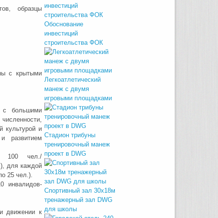
тов, образцы
Обоснование
инвестиций
строительства ФОК
ны с крытыми
Легкоатлетический
манеж с двумя
игровыми площадками
 с большими
исленности,
й культурой и
Стадион трибуны
 и развитием
тренировочный манеж
проект в DWG
100 чел./
 каждой
о 25 чел.).
0 инвалидов-
Спортивный зал 30х18м
тренажерный зал DWG
для школы
и движении к