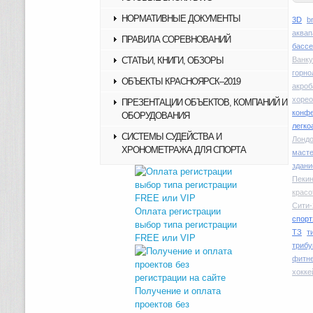
НОРМАТИВНЫЕ ДОКУМЕНТЫ
3D
b
аквап
ПРАВИЛА СОРЕВНОВАНИЙ
басс
СТАТЬИ, КНИГИ, ОБЗОРЫ
Ванку
горн
ОБЪЕКТЫ КРАСНОЯРСК–2019
акроб
хоре
ПРЕЗЕНТАЦИИ ОБЪЕКТОВ, КОМПАНИЙ И
конфе
ОБОРУДОВАНИЯ
легко
СИСТЕМЫ СУДЕЙСТВА И
Лондо
ХРОНОМЕТРАЖА ДЛЯ СПОРТА
маст
здани
Пекин
красо
Сити-
Оплата регистрации
спорт
выбор типа регистрации
ТЗ
т
FREE или VIP
трибу
фитн
хокке
Получение и оплата
проектов без