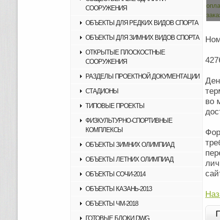
СООРУЖЕНИЯ
ОБЪЕКТЫ ДЛЯ РЕДКИХ ВИДОВ СПОРТА
ОБЪЕКТЫ ДЛЯ ЗИМНИХ ВИДОВ СПОРТА
Ном
ОТКРЫТЫЕ ПЛОСКОСТНЫЕ
427
СООРУЖЕНИЯ
РАЗДЕЛЫ ПРОЕКТНОЙ ДОКУМЕНТАЦИИ
Ден
тер
СТАДИОНЫ
во 
ТИПОВЫЕ ПРОЕКТЫ
дос
ФИЗКУЛЬТУРНО-СПОРТИВНЫЕ
КОМПЛЕКСЫ
Фор
тр
ОБЪЕКТЫ ЗИМНИХ ОЛИМПИАД
пер
ОБЪЕКТЫ ЛЕТНИХ ОЛИМПИАД
лич
сай
ОБЪЕКТЫ СОЧИ-2014
ОБЪЕКТЫ КАЗАНЬ-2013
Наз
ОБЪЕКТЫ ЧМ-2018
ГОТОВЫЕ БЛОКИ DWG