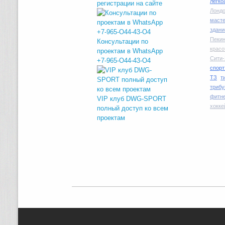
легко
регистрации на сайте
Лондо
маст
здани
Пекин
Консультации по
красо
проектам в WhatsApp
Сити-
+7-965-O44-43-O4
спорт
ТЗ
т
трибу
фитн
VIP клуб DWG-SPORT
хокке
полный доступ ко всем
проектам