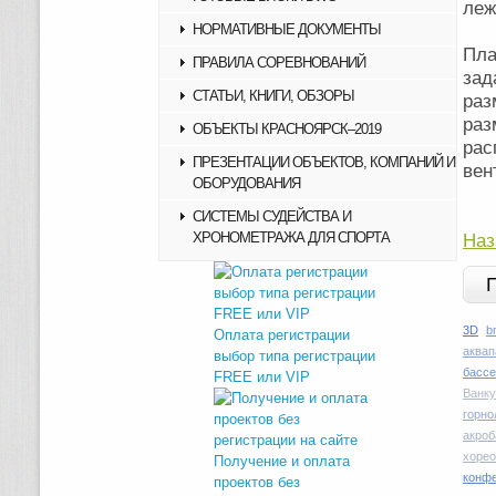
леж
НОРМАТИВНЫЕ ДОКУМЕНТЫ
Пла
ПРАВИЛА СОРЕВНОВАНИЙ
зад
СТАТЬИ, КНИГИ, ОБЗОРЫ
раз
ра
ОБЪЕКТЫ КРАСНОЯРСК–2019
ра
ПРЕЗЕНТАЦИИ ОБЪЕКТОВ, КОМПАНИЙ И
вен
ОБОРУДОВАНИЯ
СИСТЕМЫ СУДЕЙСТВА И
ХРОНОМЕТРАЖА ДЛЯ СПОРТА
Наз
3D
b
Оплата регистрации
аквап
выбор типа регистрации
басс
FREE или VIP
Ванку
горн
акроб
хоре
Получение и оплата
конфе
проектов без