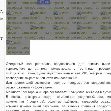
ТА
ТА
ИИ
Обеденный зал ресторана предназначен для приема пищи 
термального центра или проживающих в гостинице, проведен
праздников. Также существует Банкетный зал VIP, который пре
проведения закрытых банкетов или совещаний.
Для посетителей ресторана проектом предусмотрен гардероб ве
расположенный на 1-ом этаже.
Мощность ресторана и бара составляет 5554 условных блюд в сутки
В состав ресторана входят помещения: обеденный зал, ба
приемочная (продуктов), офисные кабинеты, гардеробы одежд
комната приема пищи персонала, помещения хранения продукто
холодильников, кладовые сухих продуктов и напитков), догот