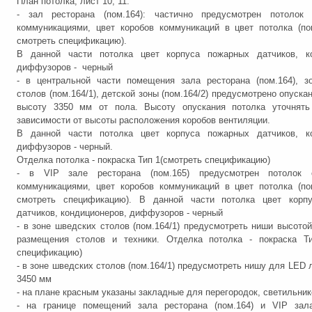
План потолка, лист 10, 11:
- зал ресторана (пом.164): частично предусмотрен потолок
коммуникациями, цвет коробов коммуникаций в цвет потолка (по
смотреть спецификацию).
В данной части потолка цвет корпуса пожарных датчиков, ко
диффузоров - черный
- в центральной части помещения зала ресторана (пом.164), з
столов (пом.164/1), детской зоны (пом.164/2) предусмотрено опуска
высоту 3350 мм от пола. Высоту опускания потолка уточнять
зависимости от высоты расположения коробов вентиляции.
В данной части потолка цвет корпуса пожарных датчиков, ко
диффузоров - черный.
Отделка потолка - покраска Тип 1(смотреть спецификацию)
- в VIP зале ресторана (пом.165) предусмотрен потолок 
коммуникациями, цвет коробов коммуникаций в цвет потолка (по
смотреть спецификацию). В данной части потолка цвет корп
датчиков, кондиционеров, диффузоров - черный
- в зоне шведских столов (пом.164/1) предусмотреть ниши высото
размещения столов и техники. Отделка потолка - покраска Ти
спецификацию)
- в зоне шведских столов (пом.164/1) предусмотреть нишу для LED 
3450 мм
- на плане красным указаны закладные для перегородок, светильник
- на границе помещений зала ресторана (пом.164) и VIP зала