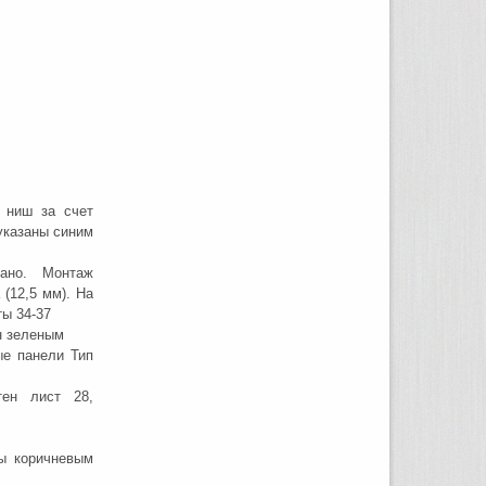
 ниш за счет
 указаны синим
ано. Монтаж
(12,5 мм). На
ы 34-37
ан зеленым
ые панели Тип
тен лист 28,
ны коричневым