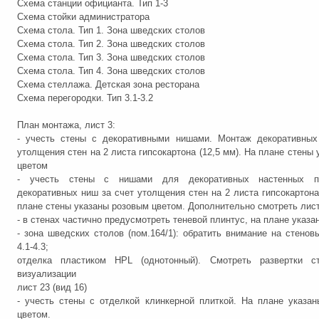
Схема станции официанта. Тип 1-3
Схема стойки администратора
Схема стола. Тип 1. Зона шведских столов
Схема стола. Тип 2. Зона шведских столов
Схема стола. Тип 3. Зона шведских столов
Схема стола. Тип 4. Зона шведских столов
Схема стеллажа. Детская зона ресторана
Схема перегородки. Тип 3.1-3.2
План монтажа, лист 3:
- учесть стены с декоративными нишами. Монтаж декоративных
утолщения стен на 2 листа гипсокартона (12,5 мм). На плане стены
цветом
- учесть стены с нишами для декоративных настенных п
декоративных ниш за счет утолщения стен на 2 листа гипсокартона 
плане стены указаны розовым цветом. Дополнительно смотреть лист
- в стенах частично предусмотреть теневой плинтус, на плане указ
- зона шведских столов (пом.164/1): обратить внимание на стенов
4.1-4.3;
отделка пластиком HPL (однотонный). Смотреть развертки с
визуализации
лист 23 (вид 16)
- учесть стены с отделкой клинкерной плиткой. На плане указа
цветом.