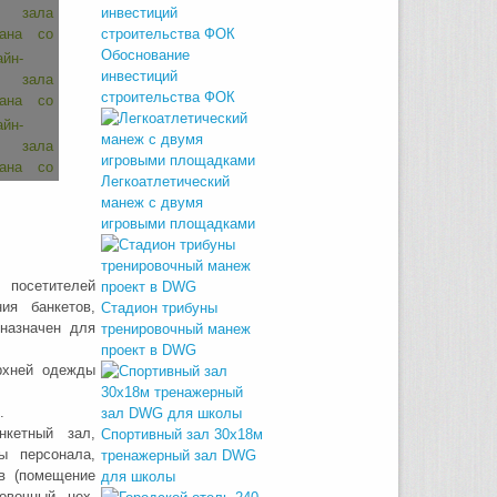
Обоснование
инвестиций
строительства ФОК
Легкоатлетический
манеж с двумя
игровыми площадками
посетителей
ия банкетов,
Стадион трибуны
дназначен для
тренировочный манеж
проект в DWG
рхней одежды
.
нкетный зал,
Спортивный зал 30х18м
ы персонала,
тренажерный зал DWG
в (помещение
для школы
овочный цех,