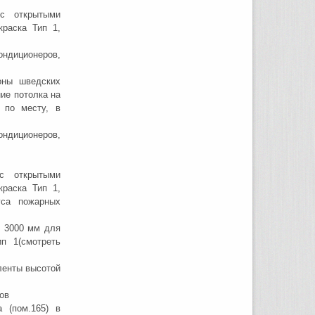
 с открытыми
краска Тип 1,
ндиционеров,
оны шведских
ние потолка на
 по месту, в
ндиционеров,
с открытыми
краска Тип 1,
уса пожарных
й 3000 мм для
п 1(смотреть
ленты высотой
ов
 (пом.165) в