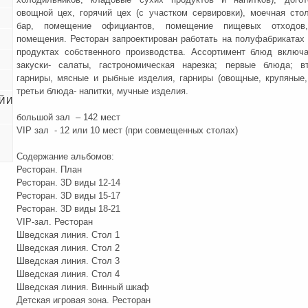
овощной цех, горячий цех (с участком сервировки), моечная сто
бар, помещение официантов, помещение пищевых отходов,
помещения. Ресторан запроектирован работать на полуфабрикатах 
продуктах собственного производства. Ассортимент блюд включ
закуски- салаты, гастрономическая нарезка; первые блюда; в
гарниры, мясные и рыбные изделия, гарниры (овощные, крупяные,
третьи блюда- напитки, мучные изделия.
Й И
большой зал – 142 мест
VIP зал - 12 или 10 мест (при совмещенных столах)
Содержание альбомов:
Ресторан. План
Ресторан. 3D виды 12-14
Ресторан. 3D виды 15-17
Ресторан. 3D виды 18-21
VIP-зал. Ресторан
Шведская линия. Стол 1
Шведская линия. Стол 2
Шведская линия. Стол 3
Шведская линия. Стол 4
Шведская линия. Винный шкаф
Детская игровая зона. Ресторан