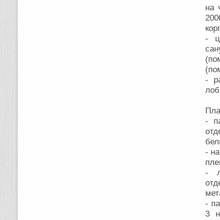
на 
200
кор
- ц
сан
(по
(по
- р
лоб
Пла
- п
отд
бел
- н
пле
- л
отд
мет
- п
3 н