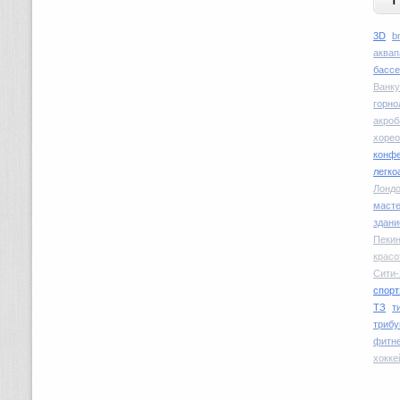
3D
b
аквап
басс
Ванку
горн
акроб
хоре
конфе
легко
Лондо
маст
здани
Пекин
красо
Сити-
спорт
ТЗ
т
трибу
фитн
хокке