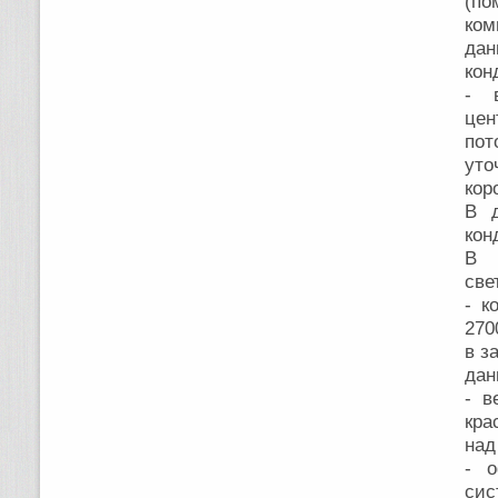
(по
ком
дан
кон
- в
цен
пот
уто
кор
В д
кон
В 
све
- к
270
в з
дан
- в
кра
над
- о
сис