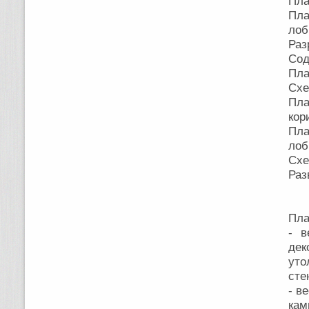
Пла
Пла
лоб
Раз
Сод
Пла
Схе
Пла
кор
Пла
лоб
Схе
Раз
Пла
- в
дек
уто
сте
- в
кам