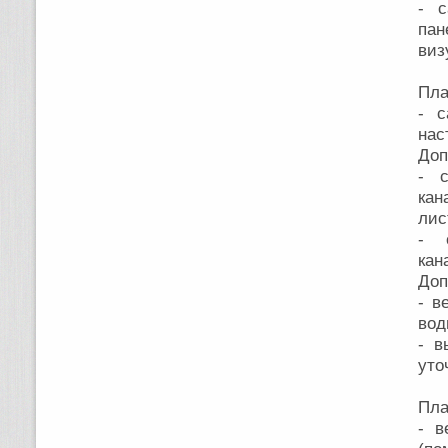
- с
пан
виз
Пла
- с
на
Доп
- с
кан
лис
- 
кан
Доп
- в
вод
- в
уто
Пла
- в