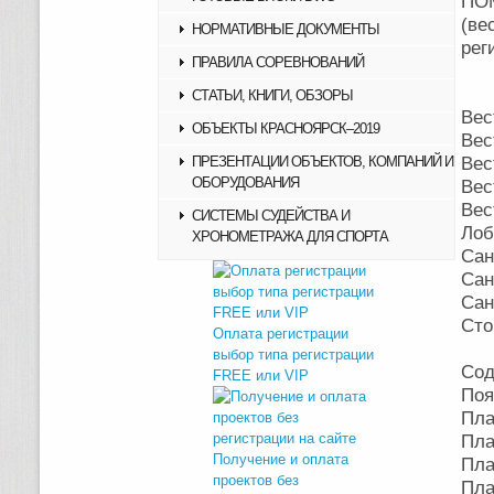
ПО
(ве
НОРМАТИВНЫЕ ДОКУМЕНТЫ
рег
ПРАВИЛА СОРЕВНОВАНИЙ
СТАТЬИ, КНИГИ, ОБЗОРЫ
Вес
ОБЪЕКТЫ КРАСНОЯРСК–2019
Вес
ПРЕЗЕНТАЦИИ ОБЪЕКТОВ, КОМПАНИЙ И
Вес
ОБОРУДОВАНИЯ
Вес
Вес
СИСТЕМЫ СУДЕЙСТВА И
Лоб
ХРОНОМЕТРАЖА ДЛЯ СПОРТА
Сан
Сан
Сан
Сто
Оплата регистрации
выбор типа регистрации
Сод
FREE или VIP
Поя
Пла
Пла
Получение и оплата
Пла
проектов без
Пла