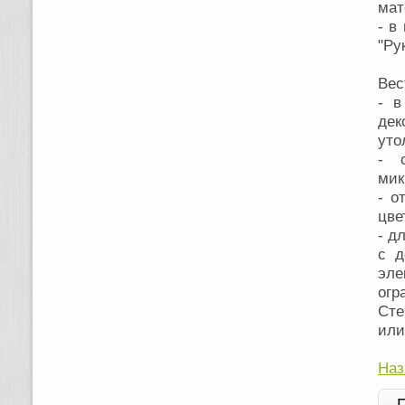
мат
- в
"Ру
Вес
- в
дек
уто
- 
мик
- о
цве
- д
с д
эле
огр
Сте
или
Наз