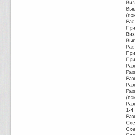
Виз
Выв
(по
Рас
При
Виз
Выв
Рас
При
При
Раз
Раз
Раз
Раз
Раз
(по
Раз
1-4
Раз
Схе
Схе