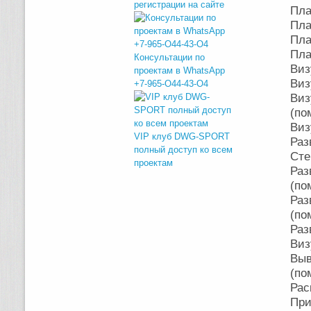
регистрации на сайте
Пла
Пла
Пла
Пла
Консультации по
Виз
проектам в WhatsApp
Виз
+7-965-O44-43-O4
Виз
(по
Виз
VIP клуб DWG-SPORT
Раз
полный доступ ко всем
Сте
проектам
Раз
(по
Раз
(по
Раз
Виз
Выв
(по
Рас
При