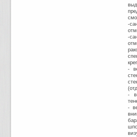
вы
пр
смо
-са
отм
-са
отм
ра
спе
кре
- в
сте
сте
(от
- в
тен
- в
вни
бар
шп
виз