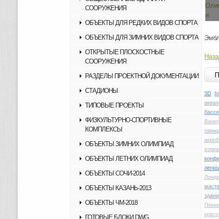
СООРУЖЕНИЯ
ОБЪЕКТЫ ДЛЯ РЕДКИХ ВИДОВ СПОРТА
ОБЪЕКТЫ ДЛЯ ЗИМНИХ ВИДОВ СПОРТА
Эмбл
ОТКРЫТЫЕ ПЛОСКОСТНЫЕ
Наза
СООРУЖЕНИЯ
РАЗДЕЛЫ ПРОЕКТНОЙ ДОКУМЕНТАЦИИ
СТАДИОНЫ
3D
b
аквап
ТИПОВЫЕ ПРОЕКТЫ
басс
ФИЗКУЛЬТУРНО-СПОРТИВНЫЕ
Ванку
КОМПЛЕКСЫ
горн
акроб
ОБЪЕКТЫ ЗИМНИХ ОЛИМПИАД
хоре
ОБЪЕКТЫ ЛЕТНИХ ОЛИМПИАД
конфе
легко
ОБЪЕКТЫ СОЧИ-2014
Лондо
маст
ОБЪЕКТЫ КАЗАНЬ-2013
здани
ОБЪЕКТЫ ЧМ-2018
Пекин
красо
ГОТОВЫЕ БЛОКИ DWG