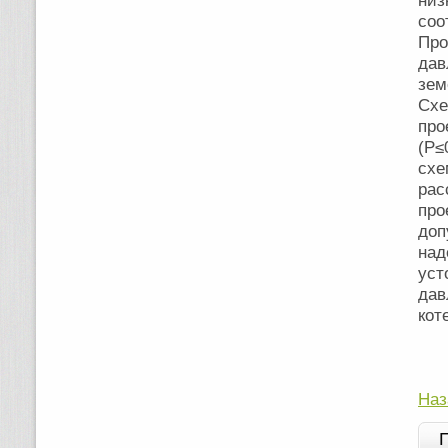
низ
со
Про
да
зем
Схе
про
(Р≤
схе
рас
про
до
на
уст
дав
кот
До
Наз