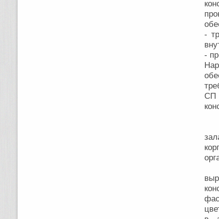
кон
пр
обе
- т
вну
- п
На
обе
тре
СП 
кон
Пе
Кр
зал
кор
ор
Ар
вы
кон
фас
цве