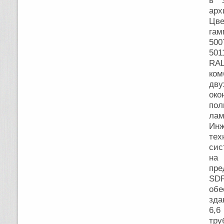
в з
арх
Цве
гам
500
501
RAL
ко
дву
око
пол
лам
Ин
тех
сис
на
пре
SDR
обе
зда
6,6
тр