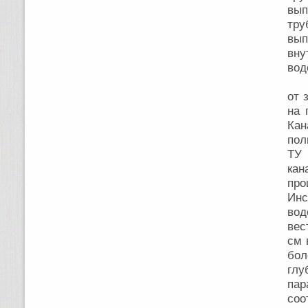
вып
тру
вып
вну
вод
Ка
от 
на 
Ка
пол
ТУ 
ка
про
Инс
вод
вес
см 
бол
глу
па
соо