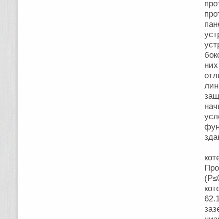
про
про
пан
уст
уст
бок
ни
отл
лин
за
нач
усл
фу
зд
Га
кот
Пр
(Р≤
ко
62.
заз