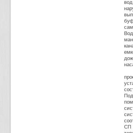
вод
нар
вып
буф
сам
Вод
ма
кан
емк
до
на
От
про
уст
сос
Под
по
сис
си
соо
СП