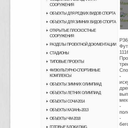
СООРУЖЕНИЯ
ОБЪЕКТЫ ДЛЯ РЕДКИХ ВИДОВ СПОРТА
ОБЪЕКТЫ ДЛЯ ЗИМНИХ ВИДОВ СПОРТА
ОТКРЫТЫЕ ПЛОСКОСТНЫЕ
СООРУЖЕНИЯ
Р36
РАЗДЕЛЫ ПРОЕКТНОЙ ДОКУМЕНТАЦИИ
Фут
111
СТАДИОНЫ
Пр
ТИПОВЫЕ ПРОЕКТЫ
тре
Спо
ФИЗКУЛЬТУРНО-СПОРТИВНЫЕ
КОМПЛЕКСЫ
- 
иск
ОБЪЕКТЫ ЗИМНИХ ОЛИМПИАД
др
ОБЪЕКТЫ ЛЕТНИХ ОЛИМПИАД
вып
мех
ОБЪЕКТЫ СОЧИ-2014
- К
ОБЪЕКТЫ КАЗАНЬ-2013
пол
- П
ОБЪЕКТЫ ЧМ-2018
бег
ГОТОВЫЕ БЛОКИ DWG