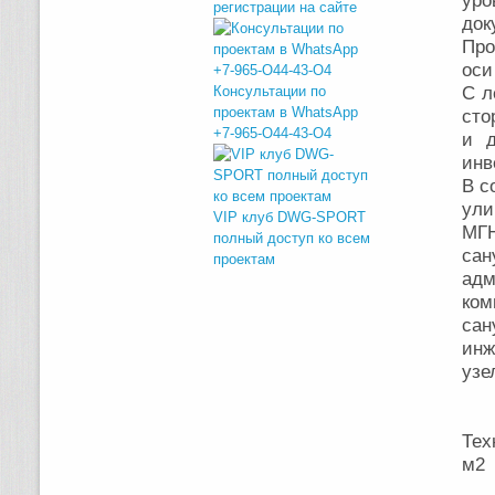
ур
регистрации на сайте
док
Про
оси
Консультации по
С л
проектам в WhatsApp
сто
+7-965-O44-43-O4
и д
инв
В с
ули
VIP клуб DWG-SPORT
МГ
полный доступ ко всем
са
проектам
адм
ком
сан
инж
узе
Те
м
Пл