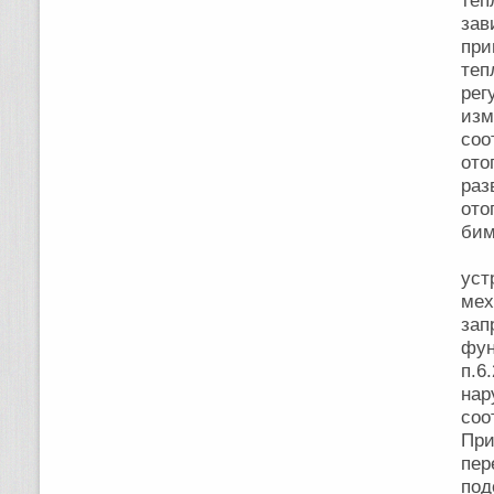
те
зав
пр
теп
рег
изм
соо
ото
ра
ото
би
Ве
уст
ме
зап
фун
п.6
на
соо
При
пер
под