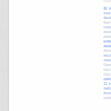
3D
b
аквап
басс
Ванку
горн
акроб
хоре
конфе
легко
Лондо
маст
здани
Пекин
красо
Сити-
спорт
ТЗ
т
трибу
фитн
хокке