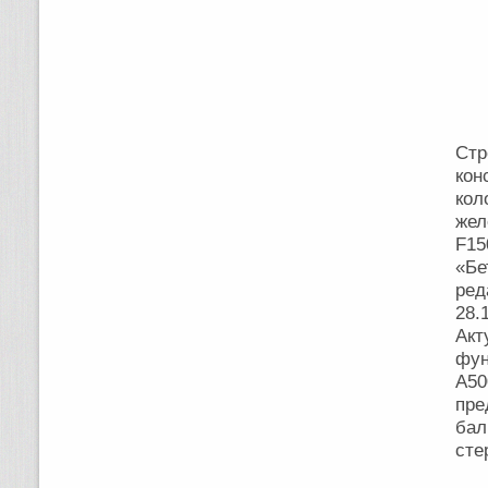
Пл
Пл
Об
Ко
П
Ра
С
ко
ко
жел
F15
«Бе
ре
28.
Акт
фун
А50
пре
бал
сте
Ст