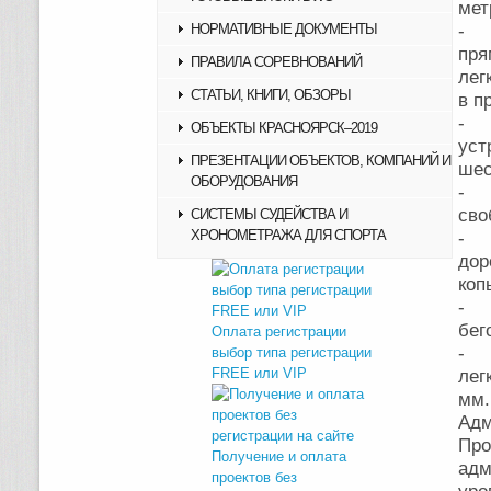
мет
НОРМАТИВНЫЕ ДОКУМЕНТЫ
- М
пр
ПРАВИЛА СОРЕВНОВАНИЙ
лег
СТАТЬИ, КНИГИ, ОБЗОРЫ
в п
- В
ОБЪЕКТЫ КРАСНОЯРСК–2019
уст
ПРЕЗЕНТАЦИИ ОБЪЕКТОВ, КОМПАНИЙ И
шес
ОБОРУДОВАНИЯ
- С
сво
СИСТЕМЫ СУДЕЙСТВА И
ХРОНОМЕТРАЖА ДЛЯ СПОРТА
- З
дор
коп
- З
бег
Оплата регистрации
- 
выбор типа регистрации
FREE или VIP
лег
мм.
Адм
Про
Получение и оплата
ад
проектов без