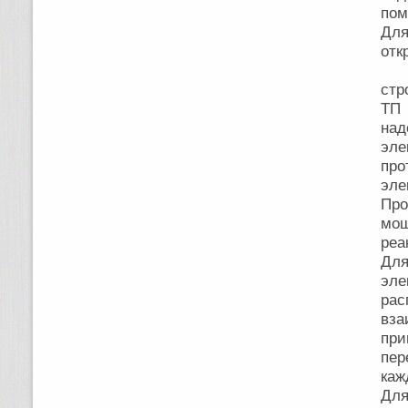
пом
Для
от
Эл
стр
ТП 
над
эл
пр
эле
Пр
мощ
реа
Для
эле
ра
вза
при
пер
каж
Для