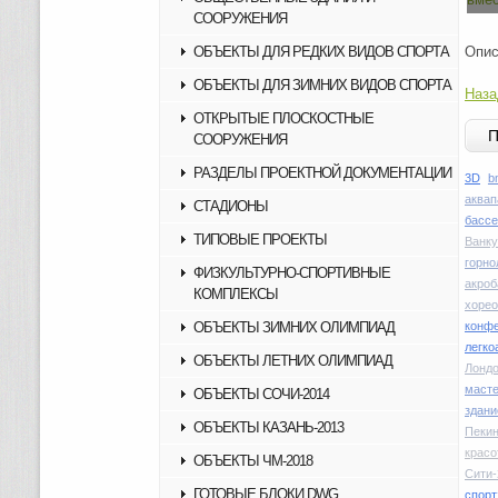
СООРУЖЕНИЯ
ОБЪЕКТЫ ДЛЯ РЕДКИХ ВИДОВ СПОРТА
Опис
ОБЪЕКТЫ ДЛЯ ЗИМНИХ ВИДОВ СПОРТА
Наза
ОТКРЫТЫЕ ПЛОСКОСТНЫЕ
СООРУЖЕНИЯ
РАЗДЕЛЫ ПРОЕКТНОЙ ДОКУМЕНТАЦИИ
3D
b
аквап
СТАДИОНЫ
басс
ТИПОВЫЕ ПРОЕКТЫ
Ванку
горн
ФИЗКУЛЬТУРНО-СПОРТИВНЫЕ
акроб
КОМПЛЕКСЫ
хоре
ОБЪЕКТЫ ЗИМНИХ ОЛИМПИАД
конфе
легко
ОБЪЕКТЫ ЛЕТНИХ ОЛИМПИАД
Лондо
маст
ОБЪЕКТЫ СОЧИ-2014
здани
ОБЪЕКТЫ КАЗАНЬ-2013
Пекин
красо
ОБЪЕКТЫ ЧМ-2018
Сити-
ГОТОВЫЕ БЛОКИ DWG
спорт