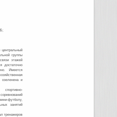
Б;
й центральный
льной группы
связи этажей
я достаточно
ено. Имеется
озяйственная
 озеленена и
 спортивно-
 соревнований
мини-футболу,
ьных занятий
ал тренажеров