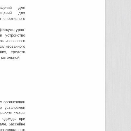
ещений для
мещений для
 спортивного
зкультурно-
и устройство
рализованного
лизованного
ния, средств
 котельной.
м организован
е установлен
енности смены
й одежды при
але, бассейне
 раздевальные