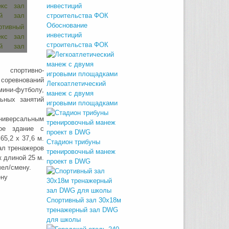
Обоснование
инвестиций
строительства ФОК
 спортивно-
 соревнований
Легкоатлетический
мини-футболу,
манеж с двумя
ьных занятий
игровыми площадками
ниверсальным
ое здание с
5,2 х 37,6 м.
Стадион трибуны
ал тренажеров
тренировочный манеж
к длиной 25 м.
проект в DWG
чел/смену.
ену
Спортивный зал 30х18м
тренажерный зал DWG
для школы