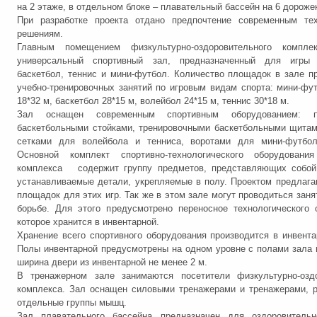
на 2 этаже, в отдельном блоке – плавательный бассейн на 6 дороже
При разработке проекта отдано предпочтение современным тех
решениям.
Главным помещением физкультурно-оздоровительного компле
универсальный спортивный зал, предназначенный для игры
баскетбол, теннис и мини-футбол. Количество площадок в зале п
учебно-тренировочных занятий по игровым видам спорта: мини-фут
18*32 м, баскетбол 28*15 м, волейбол 24*15 м, теннис 30*18 м.
Зал оснащен современным спортивным оборудованием: п
баскетбольными стойками, тренировочными баскетбольными щитам
сетками для волейбола и тенниса, воротами для мини-футбола
Основной комплект спортивно-технологического оборудования
комплекса содержит группу предметов, представляющих собой
устанавливаемые детали, укрепляемые в полу. Проектом предлаг
площадок для этих игр. Так же в этом зале могут проводиться заня
борьбе. Для этого предусмотрено переносное технологического 
которое хранится в инвентарной.
Хранение всего спортивного оборудования производится в инвента
Полы инвентарной предусмотрены на одном уровне с полами зала и
ширина двери из инвентарной не менее 2 м.
В тренажерном зале занимаются посетители физкультурно-оздо
комплекса. Зал оснащен силовыми тренажерами и тренажерами, 
отдельные группы мышц.
Зал плавательного бассейна предназначен для оздоровительн