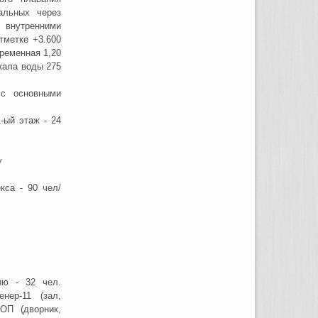
альных через
 внутренними
тметке +3.600
ременная 1,20
кала воды 275
 с основными
-ый этаж - 24
у
кса - 90 чел/
ию - 32 чел.
енер-11 (зал,
ОП (дворник,