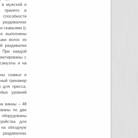
я в мужской и
в принято в
способности
 раздевалках
и скамьями (с
же выполнены
шки волос из
й раздевалке
. При каждой
оектированы с
санузлы и на
ены скамьи и
ьный тренажер
 для пресса,
юбых уровней
ра ванны – 48
ованы по две
 оборудованы
ройства для
 на обходную
 раздевалках