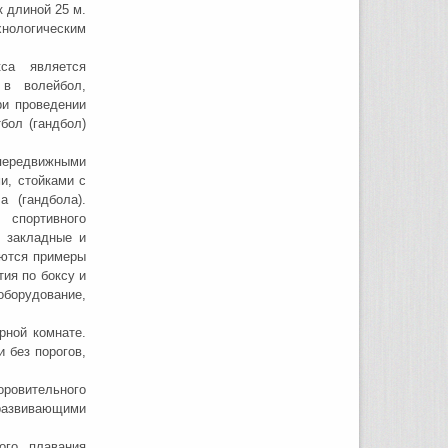
к длиной 25 м.
нологическим
кса является
 в волейбол,
ри проведении
бол (гандбол)
ередвижными
и, стойками с
 (гандбола).
 спортивного
 закладные и
аются примеры
тия по боксу и
оборудование,
рной комнате.
 без порогов,
ровительного
развивающими
ого плавания