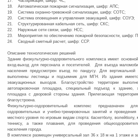
17. Часофикация, шифр: ЧС;
18. Автоматическая пожарная сигнализация, шифр: АПС;
19. Система охранно-тревожной сигнализации, шифр: СОТС;
20. Система оповещения и управления эвакуацией, шифр: СОУЭ;
21. Структурированная кабельная сеть, шифр: СКС;
22. Наружные сети связи, шифр: НСС;
23. Мероприятия по обеспечению пожарной безопасности, шифр: П
24. Сводный сметный расчет, шифр: ССР.
Описание технологических решений
Здание физкультурно-оздоровительного комплекса имеет основно
вход-выход для персонала и посетителей. Для въезда маломоби
населения предусмотрен въезд по пандусу. Для вертикальной 
выполнены лестницы и подъемник для МГН. Из здания имеетс
эвакуационных выходов. Благоустройство территории выполн
автопарковочная площадка, специальный подъезд к зданию, х
площадка с дворовой стороны здания. Прилегающая территория
благоустроена.
Физкультурно-оздоровительный комплекс предназначен для
оздоровительных и учебно-тренировочных занятий и проведения
местного уровня по игровым видам спорта: баскетболу, волейболу, 
теннису, а также плавания, для проведения общеоздоровител
населения города.
В комплексе размещен универсальный зал 36 х 18 м на 1 этаже и з