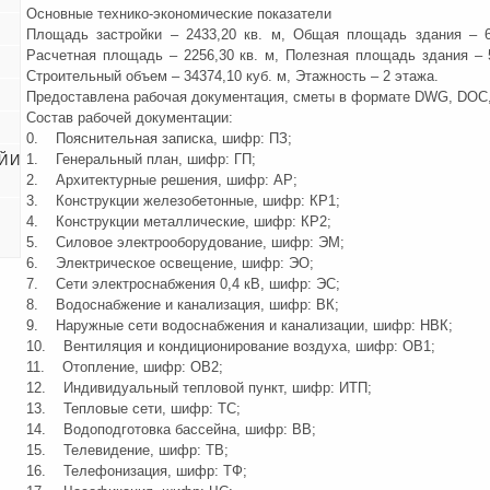
Основные технико-экономические показатели
Площадь застройки – 2433,20 кв. м, Общая площадь здания – 6
Расчетная площадь – 2256,30 кв. м, Полезная площадь здания – 5
Строительный объем – 34374,10 куб. м, Этажность – 2 этажа.
Предоставлена рабочая документация, сметы в формате DWG, DOC
Состав рабочей документации:
0. Пояснительная записка, шифр: ПЗ;
1. Генеральный план, шифр: ГП;
Й И
2. Архитектурные решения, шифр: АР;
3. Конструкции железобетонные, шифр: КР1;
4. Конструкции металлические, шифр: КР2;
5. Силовое электрооборудование, шифр: ЭМ;
6. Электрическое освещение, шифр: ЭО;
7. Сети электроснабжения 0,4 кВ, шифр: ЭС;
8. Водоснабжение и канализация, шифр: ВК;
9. Наружные сети водоснабжения и канализации, шифр: НВК;
10. Вентиляция и кондиционирование воздуха, шифр: ОВ1;
11. Отопление, шифр: ОВ2;
12. Индивидуальный тепловой пункт, шифр: ИТП;
13. Тепловые сети, шифр: ТС;
14. Водоподготовка бассейна, шифр: ВВ;
15. Телевидение, шифр: ТВ;
16. Телефонизация, шифр: ТФ;