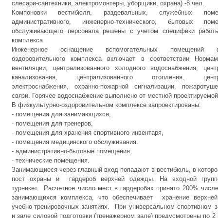
слесари-сантехники, электромонтеры, уборщики, охрана).-8 чел.
Компоновки вестибюля, раздевальных, служебных пом
административного, инженерно-технического, бытовых по
обслуживающего персонала решены с учетом специфики работы
комплекса
Инженерное оснащение вспомогательных помещений фи
оздоровительного комплекса включает в соответствии Нормам
вентиляции, централизованного холодного водоснабжения, цент
канализования, централизованного отопления, центра
электроснабжения, охранно-пожарной сигнализации, пожаротуше
связи. Горячее водоснабжение выполнено от местной проектируемой
В физкультурно-оздоровительном комплексе запроектированы:
- помещения для занимающихся,
- помещения для тренеров,
- помещения для хранения спортивного инвентаря,
- помещения медицинского обслуживания.
- административно-бытовые помещения.
- технические помещения.
Занимающиеся через главный вход попадают в вестибюль, в которо
пост охраны и гардероб верхней одежды. На входной групп
турникет. Расчетное число мест в гардеробах принято 200% числ
занимающихся комплекса, что обеспечивает хранение верхне
учебно-тренировочных занятиях. При универсальном спортивном з
и зале силовой подготовки (тренажерном зале) предусмотрены по 2