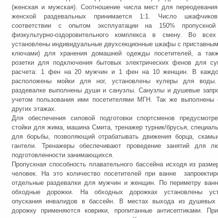
(женская и мужская). Соотношение числа мест для переодевани
женской раздевальных принимается 1:1. Число шкафчико
соответствии с опытом эксплуатации на 150% пропускной 
физкультурно-оздоровительного комплекса в смену. Во всех
установлены индивидуальные двухсекционные шкафы с приставным
ключами) для хранения домашней одежды посетителей, а так
розетки для подключения бытовых электрических фенов для су
расчета: 1 фен на 20 мужчин и 1 фен на 10 женщин. В каждо
расположены мойки для ног, установлены кулеры для воды
раздевалке выполнены души и санузлы. Санузлы и душевые запр
учетом пользования ими посетителями МГН. Так же выполнены 
других этажах.
Для обеспечения силовой подготовки спортсменов предусмотр
стойки для жима, машина Смита, тренажер турник/брусья, специал
для борьбы, позволяющий отрабатывать движения борца, скамьи
гантели. Тренажеры обеспечивают проведение занятий для л
подготовленности занимающихся.
Пропускная способность плавательного бассейна исходя из разме
человек. На это количество посетителей при ванне запроектир
отдельные раздевалки для мужчин и женщин. По периметру ванн
обходные дорожки. На обходных дорожках установлены уст
опускания инвалидов в бассейн. В местах выхода из душевых
дорожку применяются коврики, пропитанные антисептиками. При