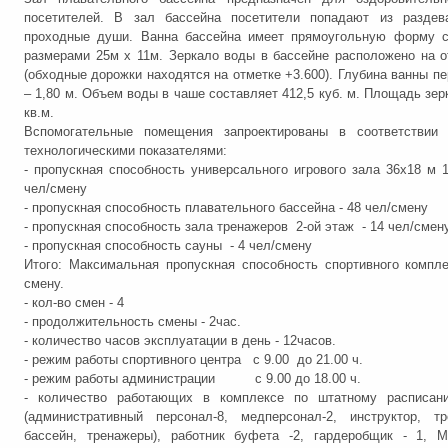
посетителей. В зал бассейна посетители попадают из раздев
проходные души. Ванна бассейна имеет прямоугольную форму с
размерами 25м х 11м. Зеркало воды в бассейне расположено на о
(обходные дорожки находятся на отметке +3.600). Глубина ванны пе
– 1,80 м. Объем воды в чаше составляет 412,5 куб. м. Площадь зер
кв.м.
Вспомогательные помещения запроектированы в соответствии
технологическими показателями:
- пропускная способность универсального игрового зала 36х18 м 1
чел/смену
- пропускная способность плавательного бассейна - 48 чел/смену
- пропускная способность зала тренажеров 2-ой этаж - 14 чел/смен
- пропускная способность сауны - 4 чел/смену
Итого: Максимальная пропускная способность спортивного компле
смену.
- кол-во смен - 4
- продолжительность смены - 2час.
- количество часов эксплуатации в день - 12часов.
- режим работы спортивного центра с 9.00 до 21.00 ч.
- режим работы администрации с 9.00 до 18.00 ч.
- количество работающих в комплексе по штатному расписан
(административный персонал-8, медперсонал-2, инструктор, тр
бассейн, тренажеры), работник буфета -2, гардеробщик - 1, М