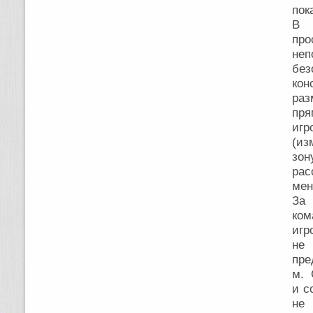
пок
В
пр
неп
без
кон
раз
пря
игр
(из
зон
рас
мен
За 
ком
игр
не
пре
м. 
и с
н