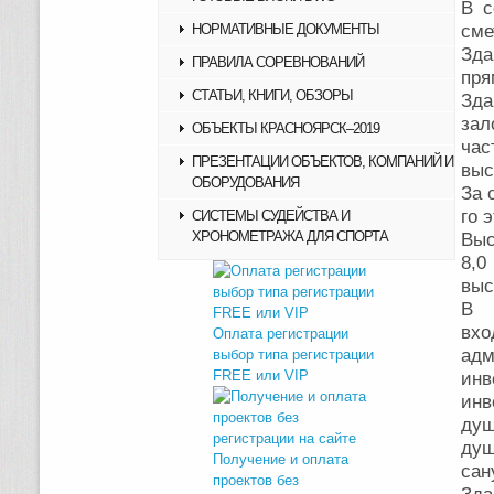
В с
НОРМАТИВНЫЕ ДОКУМЕНТЫ
сме
Зда
ПРАВИЛА СОРЕВНОВАНИЙ
пря
СТАТЬИ, КНИГИ, ОБЗОРЫ
Зда
зал
ОБЪЕКТЫ КРАСНОЯРСК–2019
час
ПРЕЗЕНТАЦИИ ОБЪЕКТОВ, КОМПАНИЙ И
выс
ОБОРУДОВАНИЯ
За 
го 
СИСТЕМЫ СУДЕЙСТВА И
ХРОНОМЕТРАЖА ДЛЯ СПОРТА
Выс
8,
выс
В ф
вх
Оплата регистрации
адм
выбор типа регистрации
FREE или VIP
инв
инв
душ
душ
Получение и оплата
сан
проектов без