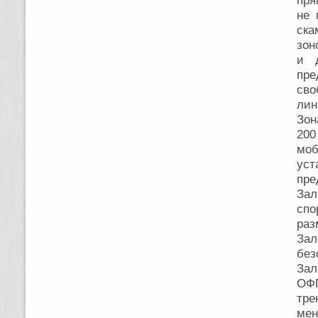
пря
не 
ска
зон
и 
пре
сво
ли
Зон
20
моб
ус
пре
Зал
спо
раз
Зал
без
Зал
ОФП
тре
мен