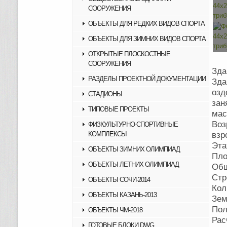
СООРУЖЕНИЯ
ОБЪЕКТЫ ДЛЯ РЕДКИХ ВИДОВ СПОРТА
ОБЪЕКТЫ ДЛЯ ЗИМНИХ ВИДОВ СПОРТА
ОТКРЫТЫЕ ПЛОСКОСТНЫЕ
СООРУЖЕНИЯ
Зда
РАЗДЕЛЫ ПРОЕКТНОЙ ДОКУМЕНТАЦИИ
Зд
оз
СТАДИОНЫ
зан
ТИПОВЫЕ ПРОЕКТЫ
мас
Воз
ФИЗКУЛЬТУРНО-СПОРТИВНЫЕ
КОМПЛЕКСЫ
взр
Эт
ОБЪЕКТЫ ЗИМНИХ ОЛИМПИАД
Пло
ОБЪЕКТЫ ЛЕТНИХ ОЛИМПИАД
Общ
Стр
ОБЪЕКТЫ СОЧИ-2014
Кол
ОБЪЕКТЫ КАЗАНЬ-2013
Зем
Пол
ОБЪЕКТЫ ЧМ-2018
Рас
ГОТОВЫЕ БЛОКИ DWG