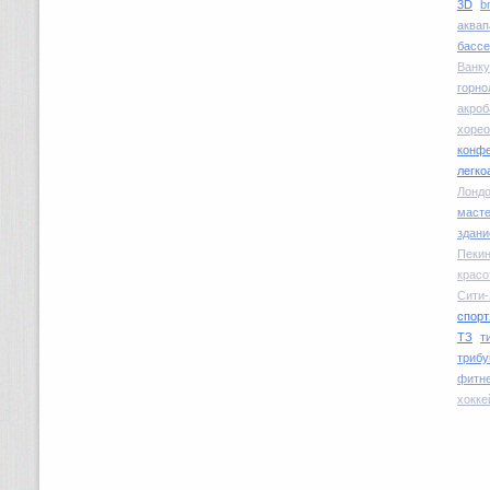
3D
b
аквап
басс
Ванку
горн
акроб
хоре
конфе
легко
Лондо
маст
здани
Пекин
красо
Сити-
спорт
ТЗ
т
трибу
фитн
хокке