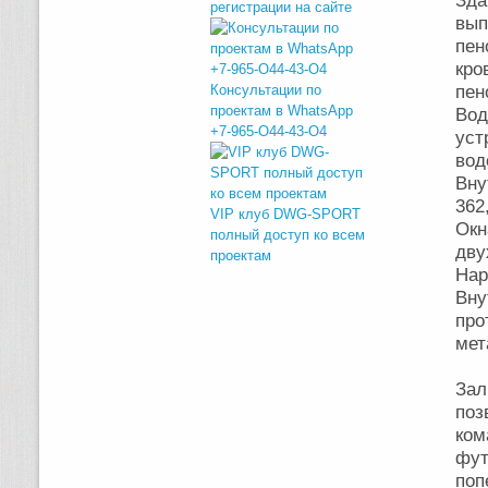
Зд
регистрации на сайте
вып
пен
кр
Консультации по
пен
проектам в WhatsApp
Вод
+7-965-O44-43-O4
уст
вод
Вну
362
VIP клуб DWG-SPORT
Ок
полный доступ ко всем
дву
проектам
Нар
Вн
пр
мет
Зал
поз
ком
фу
по