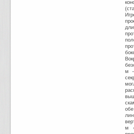
кон
(ст
Игр
про
дли
про
пол
про
бок
Во
без
м –
сек
мог
рас
выш
ска
обе
ли
вер
м 