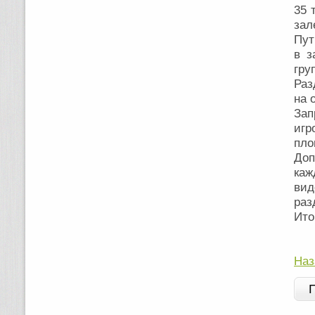
35 
зал
Пут
в з
гру
Раз
на 
Зап
игр
пло
Доп
каж
ви
раз
Ито
Наз