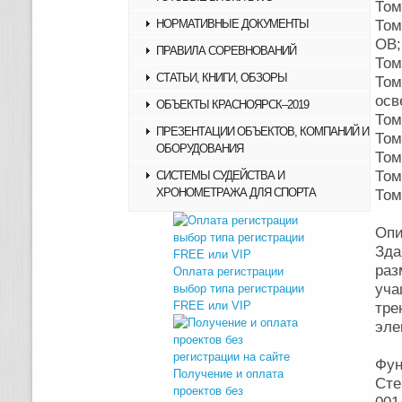
Том
НОРМАТИВНЫЕ ДОКУМЕНТЫ
Том
ОВ;
ПРАВИЛА СОРЕВНОВАНИЙ
Том
СТАТЬИ, КНИГИ, ОБЗОРЫ
То
осв
ОБЪЕКТЫ КРАСНОЯРСК–2019
Том
ПРЕЗЕНТАЦИИ ОБЪЕКТОВ, КОМПАНИЙ И
Том
ОБОРУДОВАНИЯ
Том
Том
СИСТЕМЫ СУДЕЙСТВА И
ХРОНОМЕТРАЖА ДЛЯ СПОРТА
Том
Опи
Зда
раз
Оплата регистрации
уча
выбор типа регистрации
FREE или VIP
тре
эле
Фун
Получение и оплата
Сте
проектов без