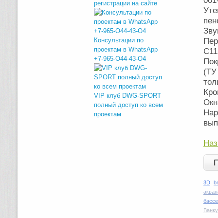
001
регистрации на сайте
Уте
пен
Зву
Консультации по
Пер
проектам в WhatsApp
C11
+7-965-O44-43-O4
Пок
(ТУ
тол
Кро
VIP клуб DWG-SPORT
Окн
полный доступ ко всем
Нар
проектам
вып
Наз
3D
b
аквап
басс
Ванку