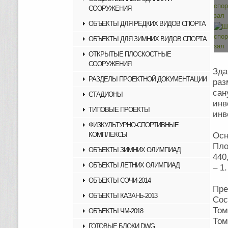
СООРУЖЕНИЯ
ОБЪЕКТЫ ДЛЯ РЕДКИХ ВИДОВ СПОРТА
ОБЪЕКТЫ ДЛЯ ЗИМНИХ ВИДОВ СПОРТА
ОТКРЫТЫЕ ПЛОСКОСТНЫЕ
СООРУЖЕНИЯ
Зда
РАЗДЕЛЫ ПРОЕКТНОЙ ДОКУМЕНТАЦИИ
раз
сан
СТАДИОНЫ
инв
ТИПОВЫЕ ПРОЕКТЫ
инв
ФИЗКУЛЬТУРНО-СПОРТИВНЫЕ
КОМПЛЕКСЫ
Осн
Пло
ОБЪЕКТЫ ЗИМНИХ ОЛИМПИАД
440
ОБЪЕКТЫ ЛЕТНИХ ОЛИМПИАД
– 1.
ОБЪЕКТЫ СОЧИ-2014
Пре
ОБЪЕКТЫ КАЗАНЬ-2013
Сос
Том
ОБЪЕКТЫ ЧМ-2018
Том
ГОТОВЫЕ БЛОКИ DWG