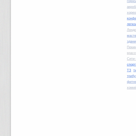
горн
акроб
хоре
конфе
легко
Лондо
маст
здани
Пекин
красо
Сити-
спорт
ТЗ
т
трибу
фитн
хокке