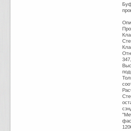
Буф
про
Опи
Про
Кла
Сте
Кла
Отн
347
Выс
под
То
соо
Рас
Сте
ост
сэ
"М
фа
120