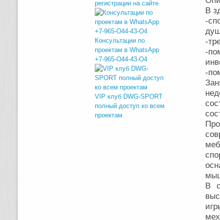
Опи
регистрации на сайте
В з
-с
душ
Консультации по
-тр
проектам в WhatsApp
-по
+7-965-O44-43-O4
инв
-по
Зан
нед
VIP клуб DWG-SPORT
сос
полный доступ ко всем
сос
проектам
Пр
со
ме
спо
осн
мыш
В с
выс
игр
мех