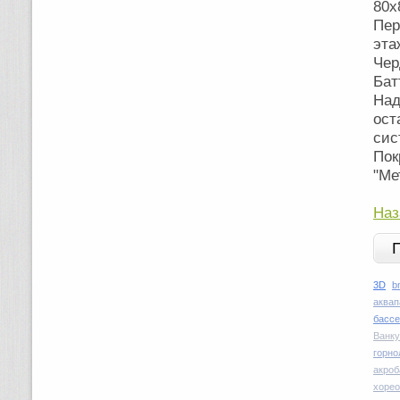
80х
Пер
эта
Чер
Бат
Над
ост
сис
По
"Ме
Наз
3D
b
аквап
басс
Ванку
горн
акроб
хоре