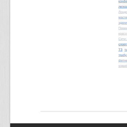
конфе
легко
Лондо
маст
здани
Пекин
красо
Сити-
спорт
ТЗ
т
трибу
фитн
хокке