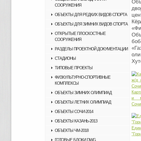
Объ
СООРУЖЕНИЯ
дво
цен
ОБЪЕКТЫ ДЛЯ РЕДКИХ ВИДОВ СПОРТА
Кёр
ОБЪЕКТЫ ДЛЯ ЗИМНИХ ВИДОВ СПОРТА
«Фи
ОТКРЫТЫЕ ПЛОСКОСТНЫЕ
Об
СООРУЖЕНИЯ
боб
«Га
РАЗДЕЛЫ ПРОЕКТНОЙ ДОКУМЕНТАЦИИ
оли
СТАДИОНЫ
Хут
ТИПОВЫЕ ПРОЕКТЫ
ФИЗКУЛЬТУРНО-СПОРТИВНЫЕ
КОМПЛЕКСЫ
Карт
ОБЪЕКТЫ ЗИМНИХ ОЛИМПИАД
и м
ОБЪЕКТЫ ЛЕТНИХ ОЛИМПИАД
Сочи
ОБЪЕКТЫ СОЧИ-2014
ОБЪЕКТЫ КАЗАНЬ-2013
Еди
ОБЪЕКТЫ ЧМ-2018
"Гор
ГОТОВЫЕ БЛОКИ DWG