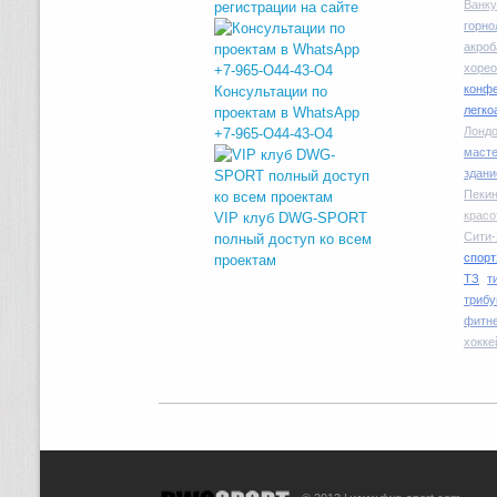
Ванку
регистрации на сайте
горн
акроб
хоре
конфе
Консультации по
легко
проектам в WhatsApp
Лондо
+7-965-O44-43-O4
маст
здани
Пекин
красо
VIP клуб DWG-SPORT
Сити-
полный доступ ко всем
спорт
проектам
ТЗ
т
трибу
фитн
хокке