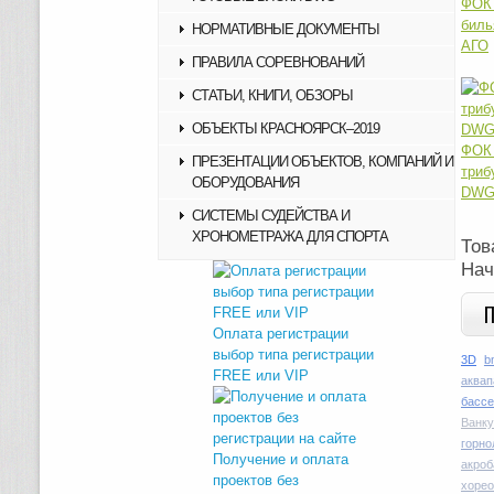
ФОК
биль
НОРМАТИВНЫЕ ДОКУМЕНТЫ
АГО
ПРАВИЛА СОРЕВНОВАНИЙ
СТАТЬИ, КНИГИ, ОБЗОРЫ
ОБЪЕКТЫ КРАСНОЯРСК–2019
ФОК
ПРЕЗЕНТАЦИИ ОБЪЕКТОВ, КОМПАНИЙ И
триб
ОБОРУДОВАНИЯ
DWG
СИСТЕМЫ СУДЕЙСТВА И
ХРОНОМЕТРАЖА ДЛЯ СПОРТА
Тов
Нач
Оплата регистрации
выбор типа регистрации
3D
b
FREE или VIP
аквап
басс
Ванку
горн
Получение и оплата
акроб
проектов без
хоре