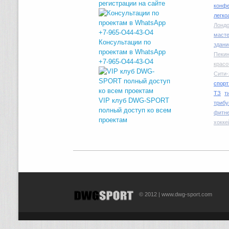
регистрации на сайте
конфе
легко
Лондо
маст
Консультации по
здани
проектам в WhatsApp
Пекин
+7-965-O44-43-O4
красо
Сити-
спорт
ТЗ
т
VIP клуб DWG-SPORT
трибу
полный доступ ко всем
фитн
проектам
хокке
© 2012 | www.dwg-sport.com