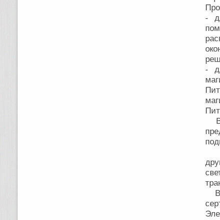
Про
- д
по
рас
око
реш
- 
маг
Пи
маг
Пит
В з
пре
под
В 
дру
св
тра
В к
сер
Эле