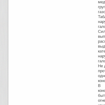
ме
гру
газ
Та
нар
гал
Си
вып
рас
выд
кат
нар
гал
Не 
про
одн
кон
В 
кон
бы
ог