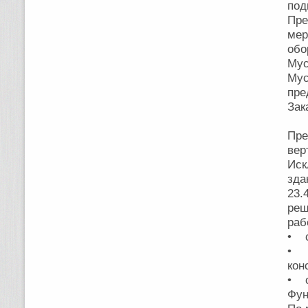
под
Пр
мер
обо
Мус
Мус
пре
Зак
Пре
вер
Иск
зда
23.
реш
раб
• с
• п
кон
• о
Фун