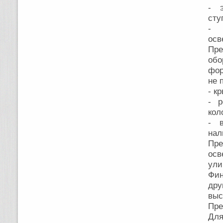
- э
сту
- 
осв
Пр
обо
фор
не 
- к
- р
кол
- 
нал
Пре
осв
ули
Фин
др
выс
Пре
Для