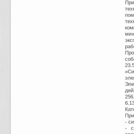
Пр
тех
пом
тех
ко
ми
экс
раб
Про
соб
23.
«С
эле
Эле
дей
256
6.1
Кат
При
- с
- с