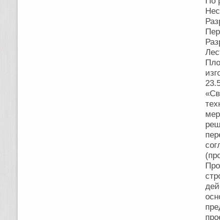
По 
Нес
Раз
Пер
Раз
Лес
Пл
изг
23.
«Св
тех
ме
реш
пе
сог
(пр
Про
ст
дей
ос
пре
пр