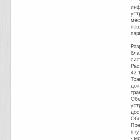
- 
ин
уст
мес
пеш
пар
Ра
бла
сис
Рас
42.
Тра
доп
тра
Обе
ус
дос
Общ
Пр
вну
- м