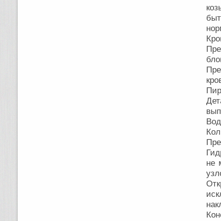
коз
бы
нор
Кро
Пре
бло
Пре
кро
Пир
Дет
вып
Вод
Кол
Пре
Гид
не 
узл
Отк
иск
нак
Кон