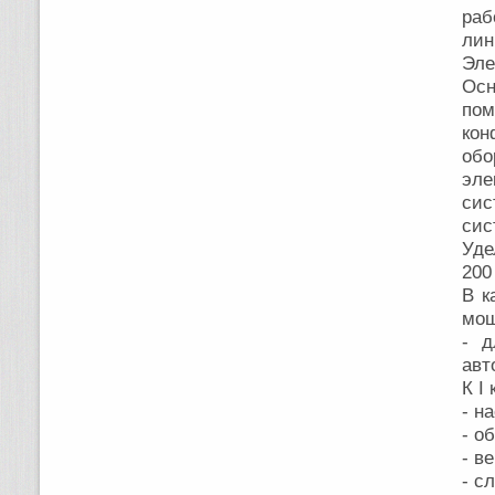
раб
лин
Эле
Осн
пом
ко
обо
эле
сис
сис
Уде
200
В к
мощ
- д
авт
К I
- н
- о
- в
- с