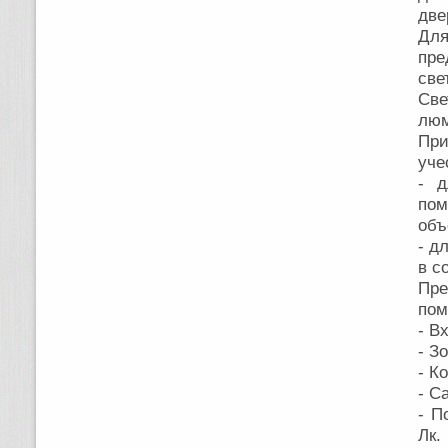
две
Дл
пре
све
Св
люм
При
уче
- д
пом
объ
- д
в с
Пре
пом
- В
- З
- К
- С
- П
Лк.