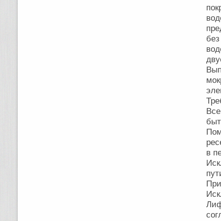
пок
вод
пре
бе
вод
дву
Вып
мо
эле
Тре
Все
быт
Пом
рес
в п
Иск
пут
При
Иск
Лиф
сог