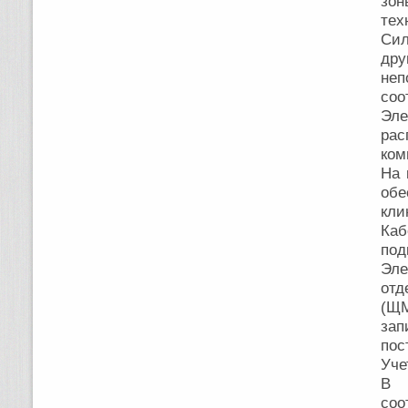
зон
тех
Сил
др
не
соо
Эл
рас
ком
На 
об
кли
Каб
под
Эле
отд
(ЩМ
за
пос
Уче
В 
соо