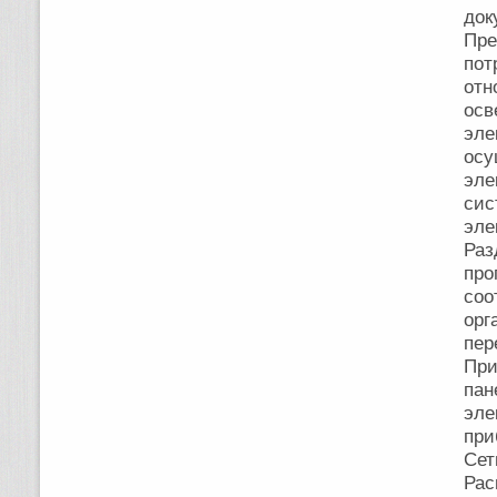
док
Пре
пот
отн
осв
эл
ос
эле
си
эле
Раз
про
соо
орг
пер
При
пан
эле
при
Сет
Рас