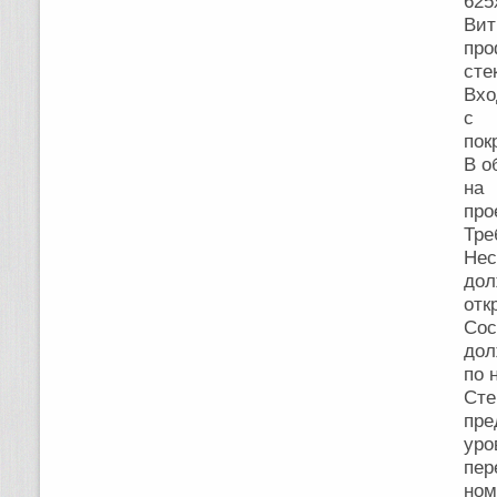
625
Вит
пр
сте
Вхо
с 
пок
В о
на 
про
Тре
Нес
дол
отк
Сос
дол
по 
Ст
пре
уро
пер
но