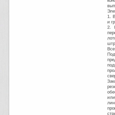
кон
вып
Эле
1. 
и г
2. 
пер
лот
штр
Все
По
пре
под
про
све
Зак
ре
обе
или
лин
про
стр