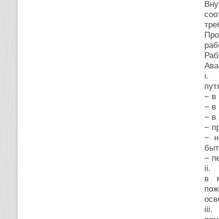
Вну
соо
тре
Пр
раб
Раб
Ава
i. 
пут
− в
− в
− в
− п
− н
быт
− п
ii.
в м
по
осв
iii