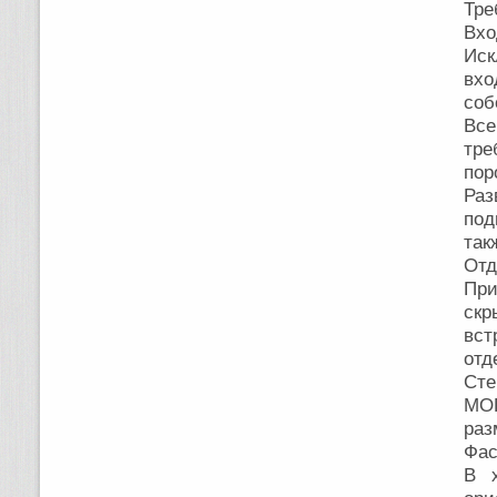
Тре
Вхо
Иск
вхо
соб
Все
тре
пор
Раз
под
так
Отд
При
ск
вст
отд
Сте
МОП
раз
Фас
В х