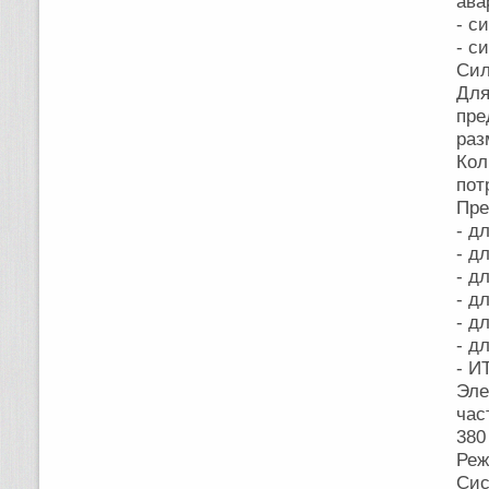
ава
- с
- с
Сил
Для
пре
раз
Кол
пот
Пре
- д
- д
- д
- д
- д
- д
- И
Эле
час
380
Реж
Сис