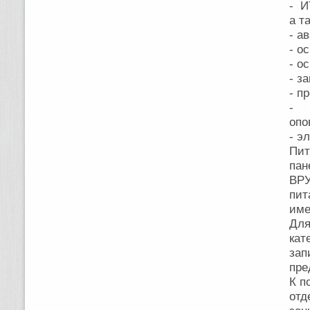
- И
а т
- а
- о
- о
- з
- п
- 
опо
- э
Пит
пан
ВР
пит
име
Для
кат
зап
пре
К п
отд