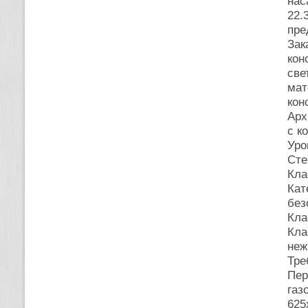
нас
22
пре
Зак
кон
све
ма
кон
Арх
с к
Уро
Сте
Кла
Ка
без
Кла
Кл
неж
Тре
Пе
газ
62