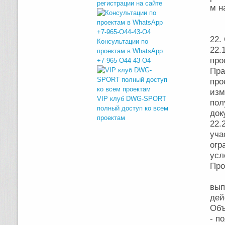
регистрации на сайте
м н
22.
Консультации по
22.
проектам в WhatsApp
про
+7-965-O44-43-O4
Пра
про
изм
VIP клуб DWG-SPORT
пол
полный доступ ко всем
док
проектам
22.
уч
огр
усл
Про
Пл
вып
дей
Объ
- п