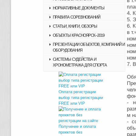
в т
пла
НОРМАТИВНЫЕ ДОКУМЕНТЫ
4. 
ПРАВИЛА СОРЕВНОВАНИЙ
5. 
6. 
СТАТЬИ, КНИГИ, ОБЗОРЫ
в т.
ОБЪЕКТЫ КРАСНОЯРСК–2019
ном
ПРЕЗЕНТАЦИИ ОБЪЕКТОВ, КОМПАНИЙ И
ном
ОБОРУДОВАНИЯ
ном
ном
СИСТЕМЫ СУДЕЙСТВА И
7. 
ХРОНОМЕТРАЖА ДЛЯ СПОРТА
Обя
Пре
чел
Оплата регистрации
фон
выбор типа регистрации
- 
FREE или VIP
раз
м н
- с
Получение и оплата
объ
проектов без
раз