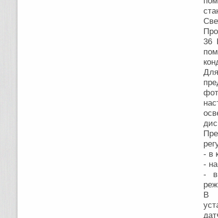
пом
ста
Све
Про
36 
по
кон
Дл
пре
фот
на
ос
дис
Пр
рег
- в
- н
- в
реж
В 
ус
дат