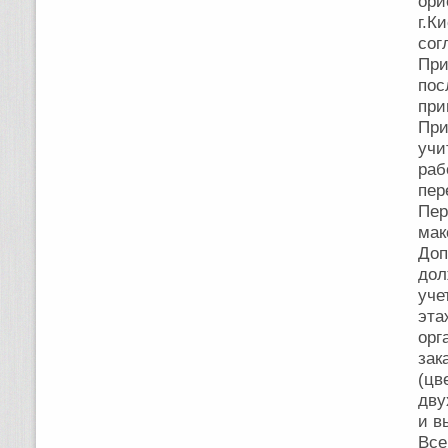
ори
г.К
сог
При
пос
при
Пр
учи
раб
пер
Пер
мак
Доп
дол
уче
эта
орг
зак
(ц
дву
и в
Вс