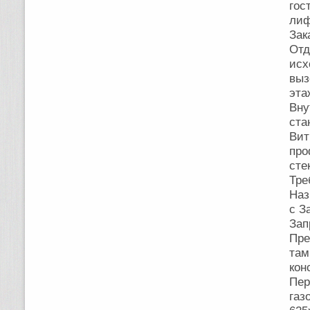
гос
ли
Зак
Отд
исх
выз
эта
Вн
ста
Вит
пр
сте
Тре
Наз
с З
Зап
Пре
там
кон
Пер
га