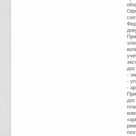
обо
Оф
соо
Фед
док
При
эле
кол
уч
экс
дос
- э
- у
- а
При
дос
пла
ком
«ар
ре
поэ