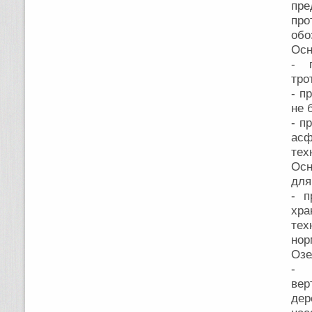
пре
пр
обо
Осн
- 
тро
- п
не 
- п
асф
тех
Осн
для
- п
хр
те
нор
Озе
- 
вер
дер