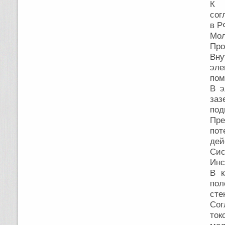
К у
сог
в Р
Мол
Про
Вну
эл
пом
В э
заз
под
Пре
по
дей
Си
Инс
В к
пол
сте
Сог
ток