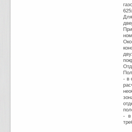
га
625
Для
две
Пр
ном
Око
ко
дву
пок
Отд
По
- в
ра
нео
зо
отд
пол
- в
тре