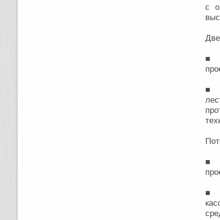
с о
выс
Две
■ В
про
■ 
ле
про
тех
Пот
■ В
про
■ 
ка
сре