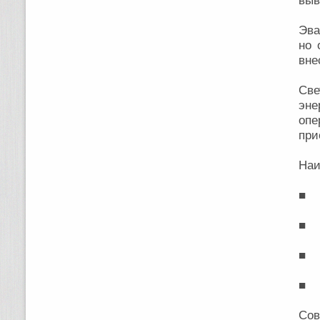
выв
Эва
но 
вне
Св
эн
опе
при
Наи
■ Щ
■ Щ
■ Щ
■ Щ
Со