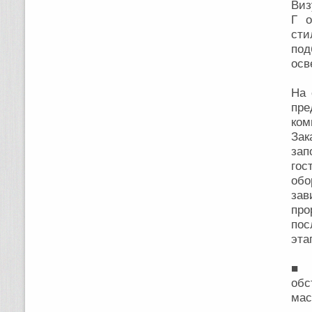
Виз
Г о
сти
по
осв
На 
пре
ком
Зак
зап
го
обо
за
пр
пос
эта
■ П
обс
мас