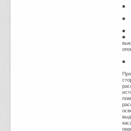
■ о
■ с
■ о
■ 
вы
опо
■ п
Про
сто
рас
ист
пом
рас
осв
выд
кас
пер