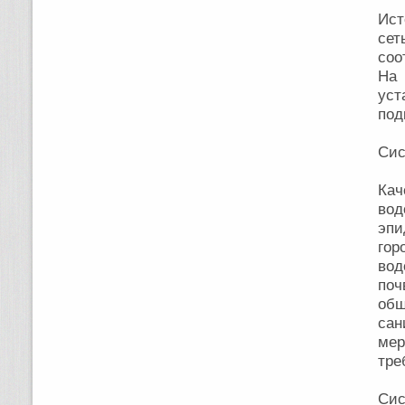
Ист
сет
соо
На
уст
под
Сис
Кач
вод
эпи
гор
вод
поч
об
са
мер
тре
Сис