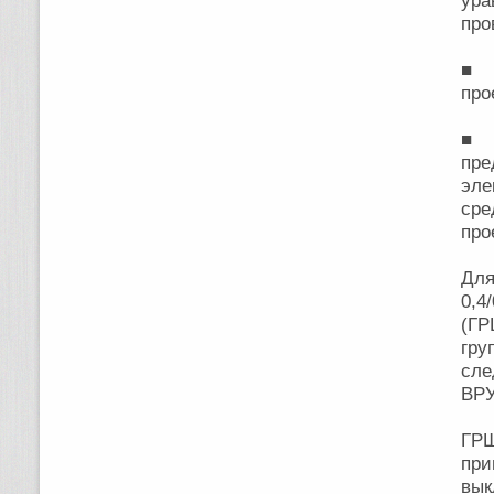
ур
про
■ 
про
■ П
пре
эле
сре
про
Для
0,4
(ГР
гру
сле
ВРУ
ГРЩ
при
вык