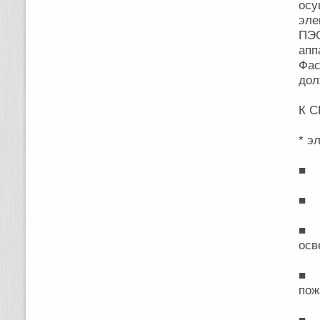
осу
эл
ПЭ
апп
Фас
дол
К С
* э
■ э
■ 
■ 
осв
■ 
пож