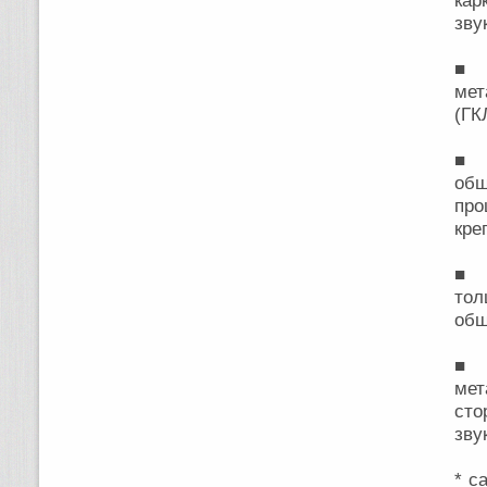
ка
зву
■ з
мет
(ГК
■ п
обш
про
кре
■ п
тол
обш
■ 
мет
сто
зву
* с