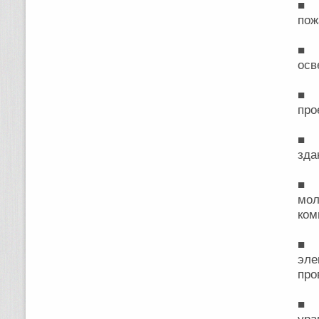
■ Г
пож
■ 
осв
■ С
про
■ Р
зда
■ 
мо
ком
■ 
эле
про
■ Г