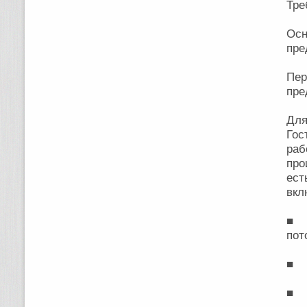
Тре
Ос
пре
Пе
пре
Дл
Гос
раб
про
ест
вкл
■ м
пот
■ п
■ в