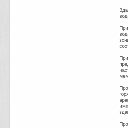
Зда
вод
Пр
вод
зон
соо
При
пр
ча
мем
Про
гор
ар
им
зда
Про