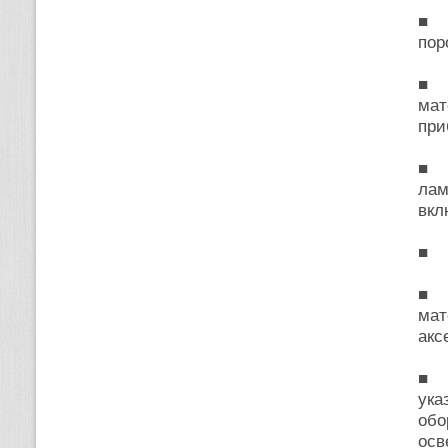
■ П
пор
■ П
мат
при
■ П
лам
вкл
■ П
■ Р
мат
акс
■ Р
ука
обо
осв