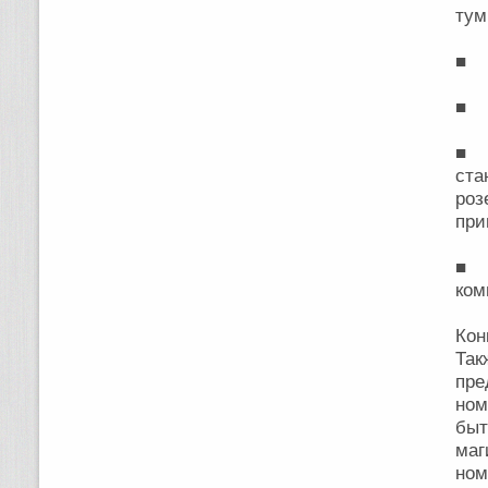
тум
■ О
■ О
■ О
ста
ро
при
■ О
ком
Кон
Та
пре
ном
бы
ма
ном