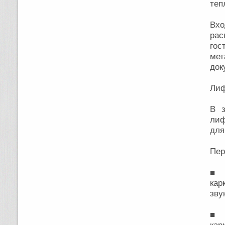
теп
Вх
рас
гос
мет
док
Лиф
В з
лиф
для
Пер
■ м
кар
зву
■ м