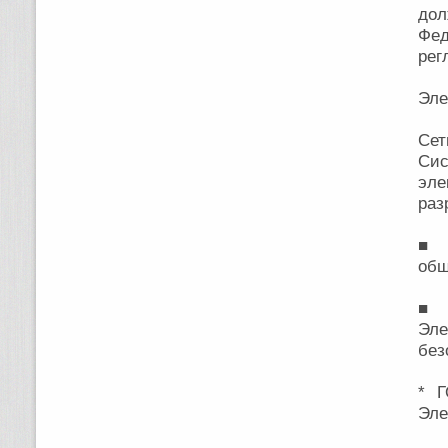
дол
Фед
рег
Эле
Сет
Си
эле
раз
■ 
общ
■ 
Эле
без
* Г
Эле