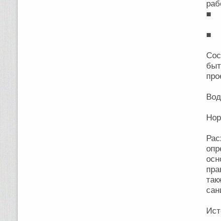
раб
■ У
■ У
Сос
быт
про
Вод
Нор
Ра
оп
осн
пра
та
сан
Ист