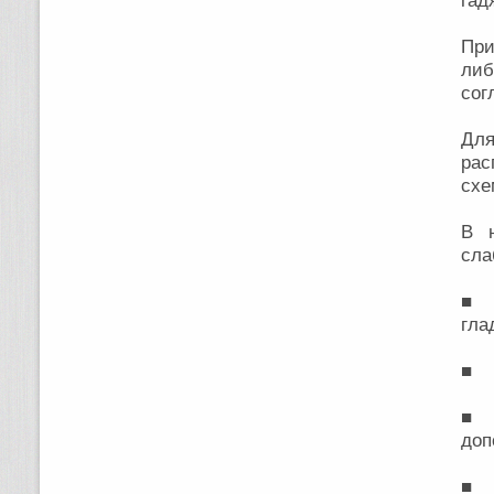
гад
При
либ
сог
Для
рас
схе
В н
сла
■ 
гла
■ О
■ 
доп
■ О