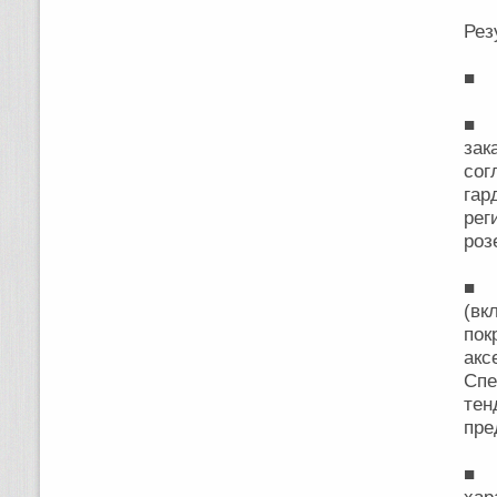
Рез
■ С
■ с
зак
сог
га
рег
роз
■ 
(вк
пок
акс
Спе
те
пре
■ П