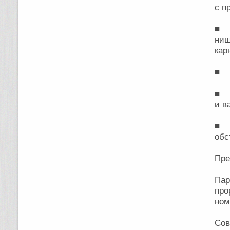
с п
■ А
ниш
кар
■ П
■ П
и в
■ 
обс
Пре
Па
про
ном
Сов