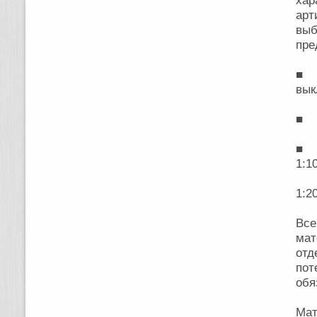
хар
ар
выб
пре
■ С
вык
■ П
■ А
1:10
1:2
Все
мат
отд
пот
обя
Мат