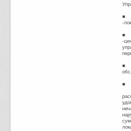
Упр
■ В
-ло
■ 
-це
уп
пер
■ С
обс
■ Р
рас
удо
не
на
су
лок