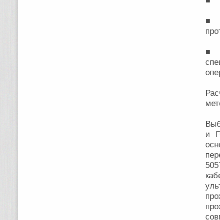
■ э
■ э
про
■ э
сп
опе
Рас
мет
Выб
и Г
осн
пе
505
каб
уль
про
про
сов