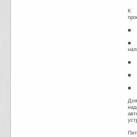
К п
про
■ 
■ 
нал
■ с
■ с
■ в
Дл
над
авт
уст
Пит