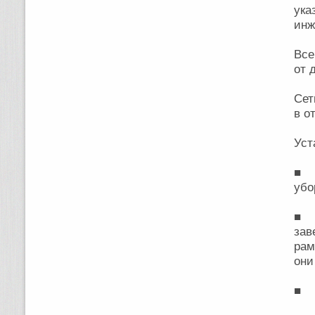
ука
инж
Все
от 
Сет
в о
Уст
■ 
убо
■ В
зав
рам
они
■ У