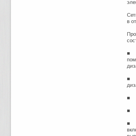
эле
Сет
в о
Про
сос
■ 
пом
диз
■ А
диз
■ Р
■ А
■ 
вкл