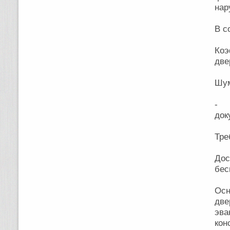
нар
В с
Коэ
две
Шум
- в
док
Тре
До
бес
Осн
дв
эв
ко