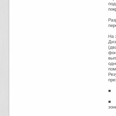
под
пок
Ра
пер
На 
Диз
(дв
фон
вып
одн
пом
Ре
пре
■ П
■ П
зон