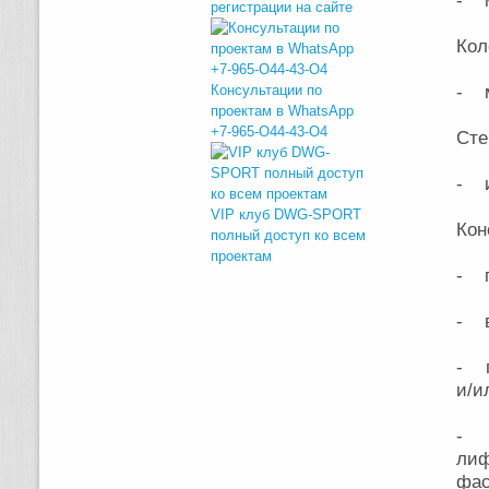
- м
регистрации на сайте
Кол
Консультации по
- м
проектам в WhatsApp
+7-965-O44-43-O4
Сте
- и
VIP клуб DWG-SPORT
Кон
полный доступ ко всем
проектам
- п
- в
- г
и/и
- 
лиф
фас