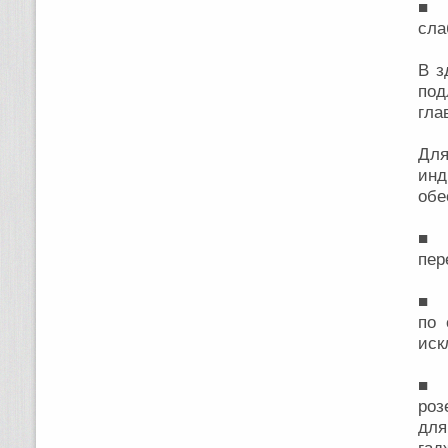
■ 
сла
В з
под
гла
Дл
инд
обе
■ з
пер
■ у
по 
иск
■ ц
роз
для