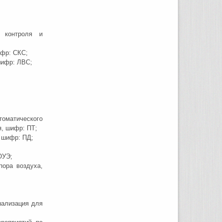
о контроля и
ифр: СКС;
шифр: ЛВС;
матического
, шифр: ПТ;
 шифр: ПД;
ОУЭ;
пора воздуха,
нализация для