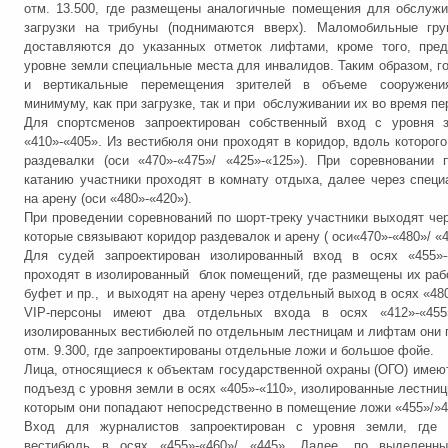
отм. 13.500, где размещены аналогичные помещения для обслуж
загрузки на трибуны (поднимаются вверх). Маломобильные гру
доставляются до указанных отметок лифтами, кроме того, пред
уровне земли специальные места для инвалидов. Таким образом, г
и вертикальные перемещения зрителей в объеме сооружени
минимуму, как при загрузке, так и при обслуживании их во время пе
Для спортсменов запроектирован собственный вход с уровня 
«410»-«405». Из вестибюля они проходят в коридор, вдоль которог
раздевалки (оси «470»-«475»/ «425»-«125»). При соревновании
катанию участники проходят в комнату отдыха, далее через спец
на арену (оси «480»-«420»).
При проведении соревнований по шорт-треку участники выходят чер
которые связывают коридор раздевалок и арену ( оси«470»-«480»/ «4
Для судей запроектирован изолированный вход в осях «455»-
проходят в изолированный блок помещений, где размещены их раб
буфет и пр., и выходят на арену через отдельный выход в осях «48
VIP-персоны имеют два отдельных входа в осях «412»-«455
изолированных вестибюлей по отдельным лестницам и лифтам они 
отм. 9.300, где запроектированы отдельные ложи и большое фойе.
Лица, относящиеся к объектам государственной охраны (ОГО) имею
подъезд с уровня земли в осях «405»-«110», изолированные лестниц
которым они попадают непосредственно в помещение ложи «455»/»4
Вход для журналистов запроектирован с уровня земли, где
вестибюль в осях «455»-«460»/ «445». Далее, по выделенн