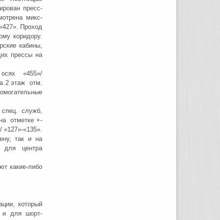
ирован пресс-
мотрена микс-
-«427». Проход
ому коридору.
рские кабины,
щих прессы на
 осях «455»/
а 2 этаж отм.
помогательные
спец. служб,
на отметке +-
/ «127»-«135».
ну, так и на
е для центра
ют какие-либо
ации, который
 и для шорт-