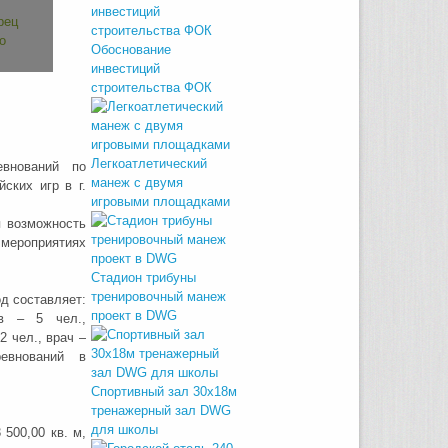
Обоснование
инвестиций
строительства ФОК
Легкоатлетический
евнований по
манеж с двумя
ских игр в г.
игровыми площадками
я возможность
мероприятиях
Стадион трибуны
тренировочный манеж
д составляет:
проект в DWG
ав – 5 чел.,
2 чел., врач –
евнований в
Спортивный зал 30х18м
тренажерный зал DWG
для школы
500,00 кв. м,