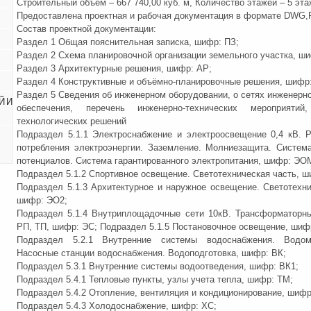
Строительный объем – 667 740,00 куб. м, Количество этажей – 5 эта
Предоставлена проектная и рабочая документация в формате DWG,
Состав проектной документации:
Раздел 1 Общая пояснительная записка, шифр: ПЗ;
Раздел 2 Схема планировочной организации земельного участка, ш
Раздел 3 Архитектурные решения, шифр: АР;
Раздел 4 Конструктивные и объёмно-планировочные решения, шифр:
Раздел 5 Сведения об инженерном оборудовании, о сетях инженерно
Й И
обеспечения, перечень инженерно-технических мероприятий
технологических решений
Подраздел 5.1.1 Электроснабжение и электроосвещение 0,4 кВ. 
потребления электроэнергии. Заземление. Молниезащита. Систем
потенциалов. Система гарантированного электропитания, шифр: ЭО
Подраздел 5.1.2 Спортивное освещение. Светотехническая часть, ш
Подраздел 5.1.3 Архитектурное и наружное освещение. Светотехни
шифр: ЭО2;
Подраздел 5.1.4 Внутриплощадочные сети 10кВ. Трансформаторн
РП, ТП, шифр: ЭС; Подраздел 5.1.5 Постановочное освещение, шиф
Подраздел 5.2.1 Внутренние системы водоснабжения. Водо
Насосные станции водоснабжения. Водоподготовка, шифр: ВК;
Подраздел 5.3.1 Внутренние системы водоотведения, шифр: ВК1;
Подраздел 5.4.1 Тепловые пункты, узлы учета тепла, шифр: ТМ;
Подраздел 5.4.2 Отопление, вентиляция и кондиционирование, шифр
Подраздел 5.4.3 Холодоснабжение, шифр: ХС;