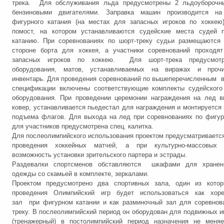
трека. Для обслуживания льда предусмотрены 2 льдоубороч
бензиновыми двигателями. Заправка машин производится н
фигурного катания (на местах для запасных игроков по хоккею
помост, на котором устанавливаются судейские места судей 
катанию. При соревнованиях по шорт-треку судьи размещаются 
стороне борта для хоккея, а участники соревнований проходят
запасных игроков по хоккею. Для шорт-трека предусмотр
оборудования, матов, устанавливаемых на виражах и проч
инвентарь. Для проведения соревнований по вышеперечисленным в
спецификации включены соответствующие комплекты судейского 
оборудования. При проведении церемонии награждения на лед в
ковер, устанавливается пьедестал для награждения и монтируется
подъема флагов. Для выхода на лед при соревнованиях по фигу
для участников предусмотрена спец. калитка.
Для послеолимпийского использования проектом предусматриваетс
проведения хоккейных матчей, а при культурно-массовых 
возможность установки зрительского партера и эстрады.
Раздевалки спортсменов обставляются шкафами для хранен
одежды со скамьей в комплекте, зеркалами.
Проектом предусмотрено два спортивных зала, один из кото
проведения Олимпийский игр будет использоваться как хоре
зал при фигурном катании и как разминочный зал для соревнов
треку. В послеолимпийский период он оборудован для подвижных иг
(тренажерный) в постолимпийский период назначения не меня