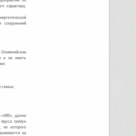
роприятий по
го характера,
нергетической
и сооружений
.
к Олимпийские
ы и не иметь
ки:
 семьи;
-«485», далее
 яруса трибун
, из которого
однимаются на