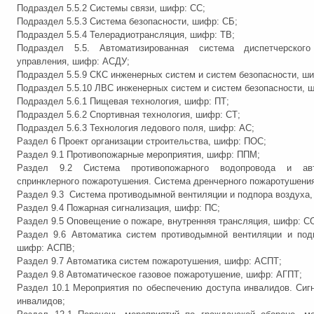
Подраздел 5.5.2 Системы связи, шифр: СС;
Подраздел 5.5.3 Система безопасности, шифр: СБ;
Подраздел 5.5.4 Телерадиотрансляция, шифр: ТВ;
Подраздел 5.5. Автоматизированная система диспетчерског
управления, шифр: АСДУ;
Подраздел 5.5.9 СКС инженерных систем и систем безопасности, ш
Подраздел 5.5.10 ЛВС инженерных систем и систем безопасности, 
Подраздел 5.6.1 Пищевая технология, шифр: ПТ;
Подраздел 5.6.2 Спортивная технология, шифр: СТ;
Подраздел 5.6.3 Технология ледового поля, шифр: АС;
Раздел 6 Проект организации строительства, шифр: ПОС;
Раздел 9.1 Противопожарные мероприятия, шифр: ППМ;
Раздел 9.2 Система противопожарного водопровода и авто
спринклерного пожаротушения. Система дренчерного пожаротушения
Раздел 9.3 Система противодымной вентиляции и подпора воздуха,
Раздел 9.4 Пожарная сигнализация, шифр: ПС;
Раздел 9.5 Оповещение о пожаре, внутренняя трансляция, шифр: С
Раздел 9.6 Автоматика систем противодымной вентиляции и под
шифр: АСПВ;
Раздел 9.7 Автоматика систем пожаротушения, шифр: АСПТ;
Раздел 9.8 Автоматическое газовое пожаротушение, шифр: АГПТ;
Раздел 10.1 Мероприятия по обеспечению доступа инвалидов. Сиг
инвалидов;