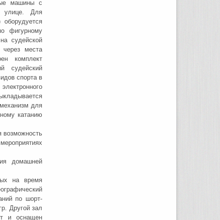
ные машины с
а улице. Для
) оборудуется
по фигурному
на судейской
 через места
ен комплект
ий судейский
идов спорта в
электронного
ыкладывается
 механизм для
рному катанию
я возможность
мероприятиях
ия домашней
рых на время
ографический
аний по шорт-
р. Другой зал
ет и оснащен