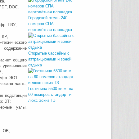
жа.
PDF, DOC.
Городской отель 240
номеров СПА
ифр: ПЗУ;
вертолётная площадка
 КР;
-технического
, содержание
Открытые бассейны с
аттракционами и зоной
Расчет общего
отдыха
а уравнивания
М;
ифр: ЭО1;
ческая часть,
Гостиница 5500 кв.м. на
60 номеров стандарт и
ые подстанции
люкс эскиз ТЗ
р: ЭТ;
мерные узлы.
: ОВ;