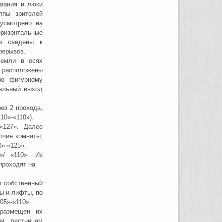
ивания и люки
ппы зрителей
усмотрено на
оризонтальные
я сведены к
рерывов.
земли в осях
о расположены
 по фигурному
иальный выход
ез 2 прохода,
10»-«110»).
«127». Далее
очие комнаты,
0»-«125».
»/ «110». Из
проходят на
т собственный
ы и лифты, по
05»-«110».
 размещен их
ым лестницам