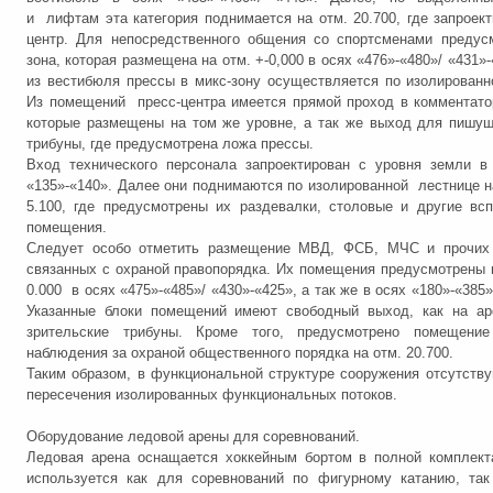
и лифтам эта категория поднимается на отм. 20.700, где запроект
центр. Для непосредственного общения со спортсменами предус
зона, которая размещена на отм. +-0,000 в осях «476»-«480»/ «431»
из вестибюля прессы в микс-зону осуществляется по изолированн
Из помещений пресс-центра имеется прямой проход в комментато
которые размещены на том же уровне, а так же выход для пишу
трибуны, где предусмотрена ложа прессы.
Вход технического персонала запроектирован с уровня земли в
«135»-«140». Далее они поднимаются по изолированной лестнице н
5.100, где предусмотрены их раздевалки, столовые и другие вс
помещения.
Следует особо отметить размещение МВД, ФСБ, МЧС и прочих 
связанных с охраной правопорядка. Их помещения предусмотрены 
0.000 в осях «475»-«485»/ «430»-«425», а так же в осях «180»-«385»
Указанные блоки помещений имеют свободный выход, как на аре
зрительские трибуны. Кроме того, предусмотрено помещени
наблюдения за охраной общественного порядка на отм. 20.700.
Таким образом, в функциональной структуре сооружения отсутству
пересечения изолированных функциональных потоков.
Оборудование ледовой арены для соревнований.
Ледовая арена оснащается хоккейным бортом в полной комплект
используется как для соревнований по фигурному катанию, так