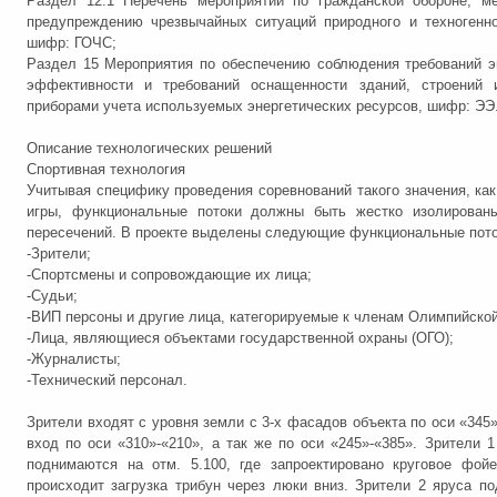
Раздел 12.1 Перечень мероприятий по гражданской обороне, ме
предупреждению чрезвычайных ситуаций природного и техногенно
шифр: ГОЧС;
Раздел 15 Мероприятия по обеспечению соблюдения требований э
эффективности и требований оснащенности зданий, строений 
приборами учета используемых энергетических ресурсов, шифр: ЭЭ
Описание технологических решений
Спортивная технология
Учитывая специфику проведения соревнований такого значения, ка
игры, функциональные потоки должны быть жестко изолирован
пересечений. В проекте выделены следующие функциональные пото
-Зрители;
-Спортсмены и сопровождающие их лица;
-Судьи;
-ВИП персоны и другие лица, категорируемые к членам Олимпийской
-Лица, являющиеся объектами государственной охраны (ОГО);
-Журналисты;
-Технический персонал.
Зрители входят с уровня земли с 3-х фасадов объекта по оси «345»
вход по оси «310»-«210», а так же по оси «245»-«385». Зрители 1
поднимаются на отм. 5.100, где запроектировано круговое фойе
происходит загрузка трибун через люки вниз. Зрители 2 яруса п