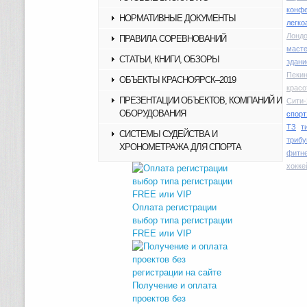
конфе
НОРМАТИВНЫЕ ДОКУМЕНТЫ
легко
Лондо
ПРАВИЛА СОРЕВНОВАНИЙ
маст
СТАТЬИ, КНИГИ, ОБЗОРЫ
здани
Пекин
ОБЪЕКТЫ КРАСНОЯРСК–2019
красо
ПРЕЗЕНТАЦИИ ОБЪЕКТОВ, КОМПАНИЙ И
Сити-
ОБОРУДОВАНИЯ
спорт
ТЗ
т
СИСТЕМЫ СУДЕЙСТВА И
трибу
ХРОНОМЕТРАЖА ДЛЯ СПОРТА
фитн
хокке
Оплата регистрации
выбор типа регистрации
FREE или VIP
Получение и оплата
проектов без