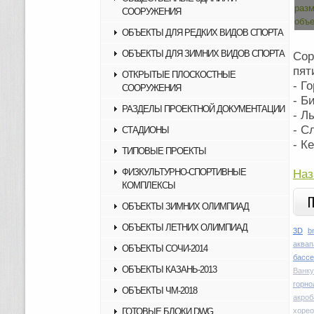
СООРУЖЕНИЯ
ОБЪЕКТЫ ДЛЯ РЕДКИХ ВИДОВ СПОРТА
ОБЪЕКТЫ ДЛЯ ЗИМНИХ ВИДОВ СПОРТА
Сор
пят
ОТКРЫТЫЕ ПЛОСКОСТНЫЕ
- Г
СООРУЖЕНИЯ
- Б
РАЗДЕЛЫ ПРОЕКТНОЙ ДОКУМЕНТАЦИИ
- Л
- С
СТАДИОНЫ
- К
ТИПОВЫЕ ПРОЕКТЫ
ФИЗКУЛЬТУРНО-СПОРТИВНЫЕ
Наз
КОМПЛЕКСЫ
ОБЪЕКТЫ ЗИМНИХ ОЛИМПИАД
ОБЪЕКТЫ ЛЕТНИХ ОЛИМПИАД
3D
b
аквап
ОБЪЕКТЫ СОЧИ-2014
басс
ОБЪЕКТЫ КАЗАНЬ-2013
Ванку
горн
ОБЪЕКТЫ ЧМ-2018
акроб
ГОТОВЫЕ БЛОКИ DWG
хоре