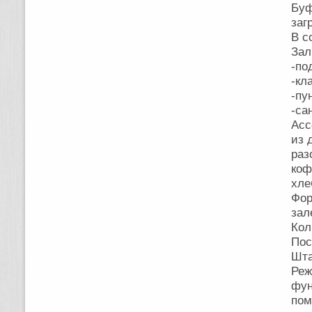
Буф
заг
В с
Зал
-по
-кл
-пу
-са
Асс
из 
раз
коф
хле
Фор
зал
Кол
Пос
Шта
Ре
фун
пом