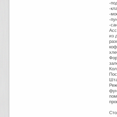
-по
-кл
-мо
-пу
-са
Асс
из 
раз
коф
хле
Фор
зал
Кол
Пос
Шта
Ре
фун
пом
пр
Сто