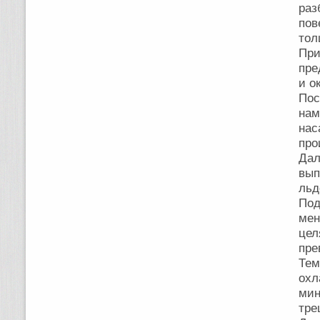
раз
пов
тол
Пр
пре
и о
По
нам
нас
про
Дал
вып
льд
Под
мен
це
пре
Тем
охл
мин
тре