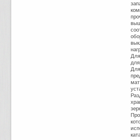
зап
ком
про
выш
со
обо
вы
наг
Для
для
Дл
пр
мат
уст
Ра
хр
зер
Про
ко
исп
кат