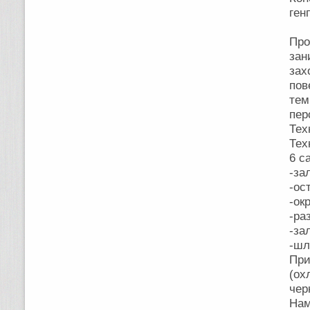
ген
Про
за
зах
по
тем
пер
Тех
Тех
6 с
-за
-ос
-ок
-ра
-за
-шл
При
(о
чер
На