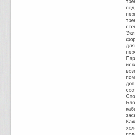
тр
под
пе
тре
сте
Эки
фор
для
пер
Пар
иск
воз
пом
до
соо
Спо
Бл
ка
зас
Каж
хол
под