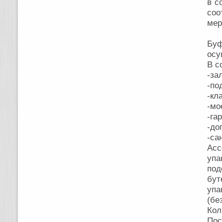
в с
соо
мер
Бу
осу
В с
-за
-по
-кл
-мо
-га
-до
-са
Асс
упа
под
бут
упа
(бе
Кол
Пос