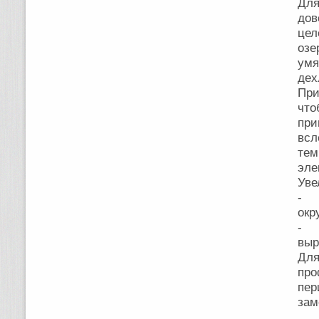
Для
дов
цел
озе
ум
дех
При
что
при
вс
тем
эле
Уве
- о
окр
- 
выр
Для
пр
пер
зам