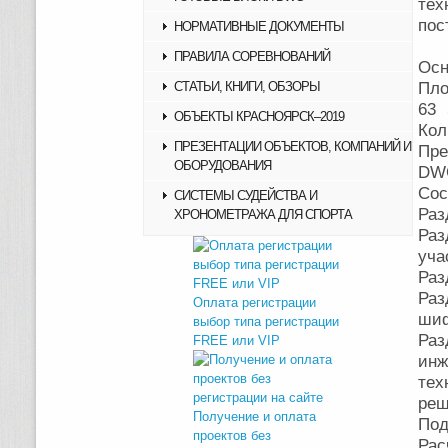
тех
пос
НОРМАТИВНЫЕ ДОКУМЕНТЫ
ПРАВИЛА СОРЕВНОВАНИЙ
Осн
СТАТЬИ, КНИГИ, ОБЗОРЫ
Пло
63 
ОБЪЕКТЫ КРАСНОЯРСК–2019
Кол
ПРЕЗЕНТАЦИИ ОБЪЕКТОВ, КОМПАНИЙ И
Пре
ОБОРУДОВАНИЯ
DWG
Сос
СИСТЕМЫ СУДЕЙСТВА И
Раз
ХРОНОМЕТРАЖА ДЛЯ СПОРТА
Раз
уча
Раз
Раз
Оплата регистрации
шиф
выбор типа регистрации
Раз
FREE или VIP
инж
тех
реш
Получение и оплата
Под
проектов без
Рас