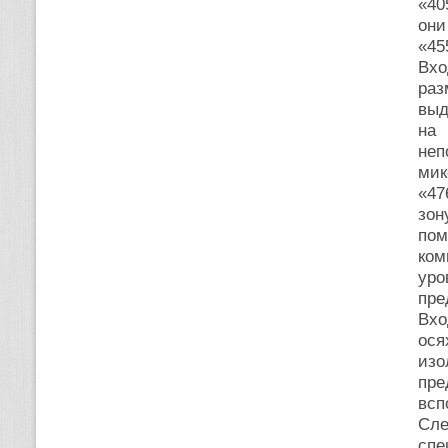
«40
он
«45
Вхо
раз
выд
на 
неп
мик
«47
зо
по
ком
уро
пре
Вхо
ос
из
пр
всп
Сле
спе