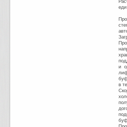
Ра
еди
Про
сте
авт
Заг
Пр
нап
хра
под
и о
лиф
буф
в т
Ск
хо
пол
дог
под
буф
Пр