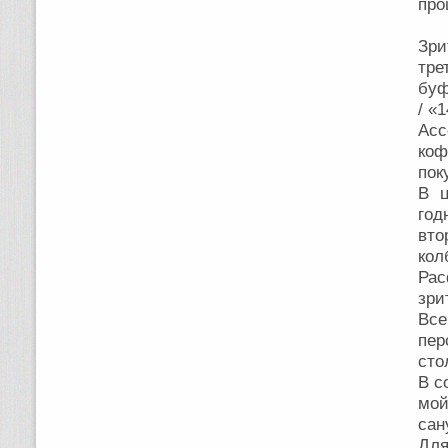
про
Зри
тре
буф
/ «
Асс
коф
пок
В ц
год
вто
кол
Рас
зри
Все
пер
сто
В с
мой
сан
Дл