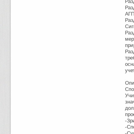
Раз
Раз
АГП
Раз
Сиг
Раз
мер
при
Ра
тре
осн
уче
Опи
Спо
Уч
зна
дол
про
-Зр
-Сп
-Су