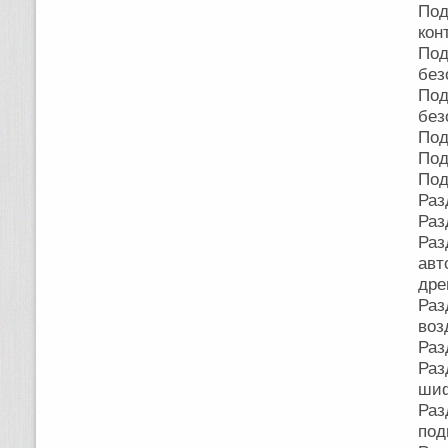
Под
кон
По
без
По
без
Под
Под
Под
Раз
Раз
Ра
авт
дре
Раз
воз
Раз
Раз
шиф
Раз
под