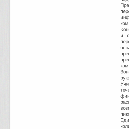
Пр
пе
ин
ко
Кон
и с
пер
осн
пре
пр
ком
Зон
рук
Учи
теч
фи
рас
во
пик
Еди
кол