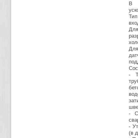
В 
уск
Тип
вхо
Для
раз
хол
Для
дат
под
Сос
- Т
тру
бе
вод
зат
шве
- С
сва
- У
(в 