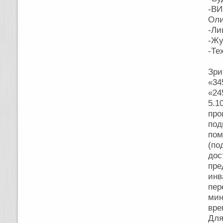
-ВИ
Оли
-Ли
-Жу
-Те
Зри
«34
«24
5.1
про
под
пом
(п
дос
пре
инв
пе
мин
вре
Для