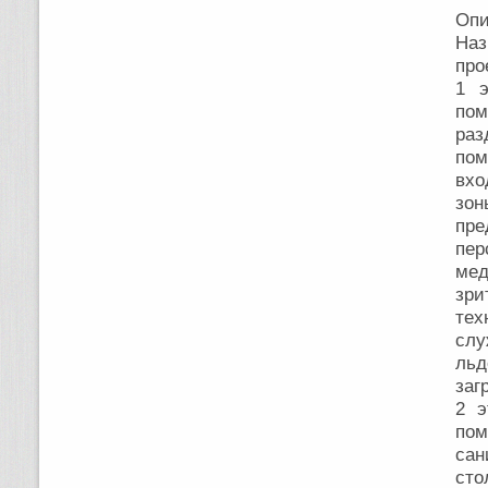
Опи
На
про
1 э
по
раз
пом
вхо
зон
пре
пер
мед
зри
тех
слу
льд
заг
2 э
по
сан
сто