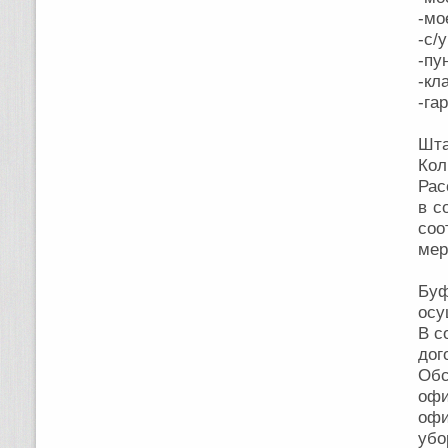
-мо
-с/
-пу
-кл
-га
Шта
Кол
Рас
в с
соо
мер
Бу
осу
В с
дог
Обс
офи
офи
убо