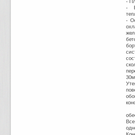
- П
- 
теп
- О
охл
жел
бет
бор
си
сос
ск
пер
30
Ут
пов
обо
кон
Оп
обе
Все
од
Ко