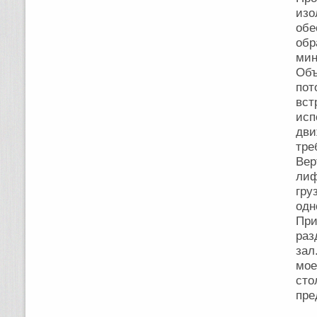
изо
обе
об
ми
Объ
по
вст
исп
дви
тре
Вер
лиф
гр
одн
Пр
раз
за
мое
сто
пре