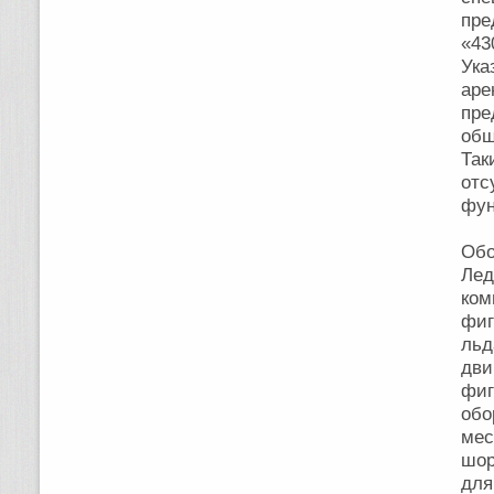
пре
«43
Ука
ар
пре
общ
Так
от
фун
Обо
Ле
ком
фиг
льд
дви
фиг
обо
мес
шор
для