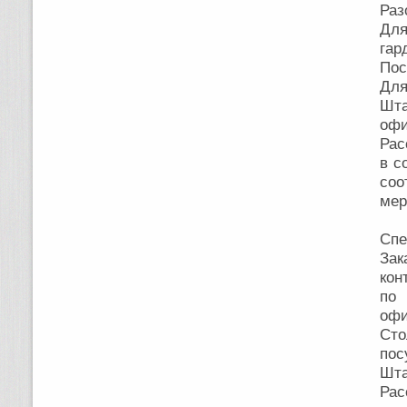
Раз
Для
гар
Пос
Для
Шт
офи
Рас
в с
соо
мер
Спе
Зак
кон
по 
офи
Сто
пос
Шта
Рас