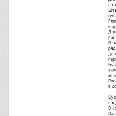
авт
Шт
(уб
Реж
и з
Для
при
В з
ряд
дет
пер
Буф
за
кон
Рас
в с
Бу
про
В с
Зал