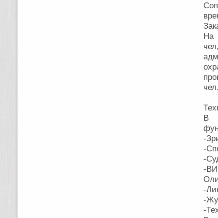
Соп
вре
Зак
На 
че
адм
охр
про
чел
Тех
В 
фун
-Зр
-Сп
-Су
-ВИ
Оли
-Ли
-Жу
-Те