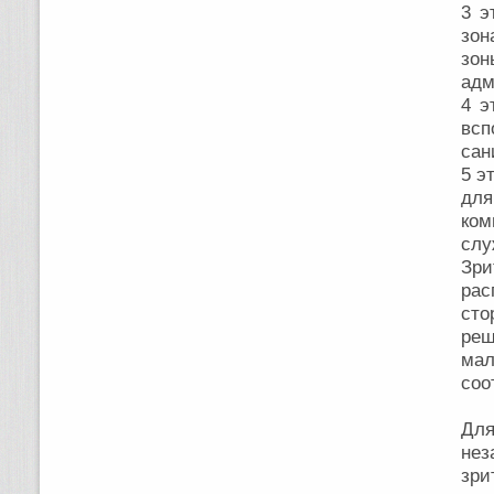
3 э
зон
зон
адм
4 э
всп
сан
5 э
дл
ком
слу
Зри
рас
сто
ре
ма
соо
Для
не
зри