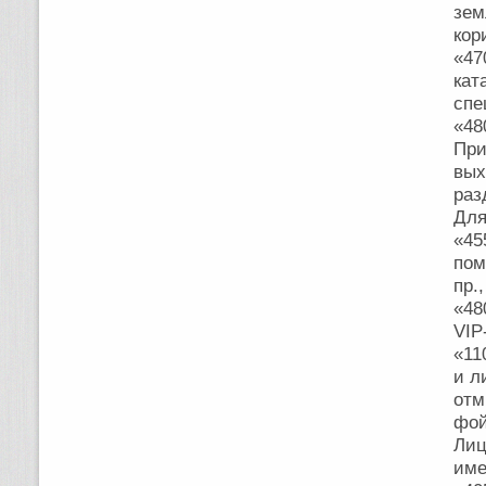
зем
кор
«47
кат
с
При
вы
раз
Дл
«4
пом
пр.
«48
VIP
«11
и л
отм
фой
Лиц
им