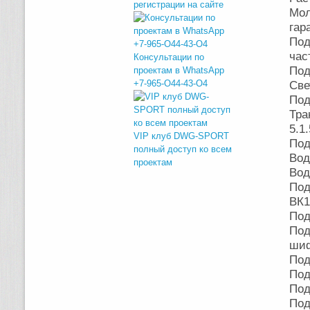
регистрации на сайте
Мол
гар
Под
час
Консультации по
Под
проектам в WhatsApp
+7-965-O44-43-O4
Све
По
Тра
5.1
VIP клуб DWG-SPORT
По
полный доступ ко всем
Во
проектам
Вод
Под
ВК1
Под
Под
шиф
Под
Под
Под
Под