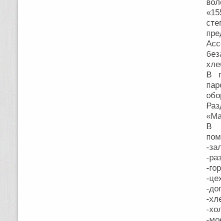
вол
«15
ст
пре
Асс
без
хле
В г
пар
обо
Раз
«Ма
В 
пом
-за
-ра
-го
-це
-до
-хл
-хо
-мо