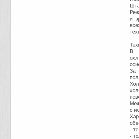
Шта
Реж
и з
вс
тех
Тех
В 
ох
осн
За 
пол
Хо
хол
пов
Меж
с и
Ха
обе
- т
- т