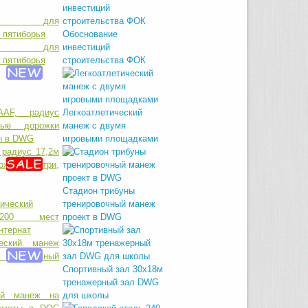
Обоснование
екс для
инвестиций
 пятиборья
строительства ФОК
Легкоатлетический
манеж с двумя
игровыми площадками
 радиус 17,2м
ожки внутри,
Стадион трибуны
тренировочный манеж
проект в DWG
ческий манеж
 спортивный
Спортивный зал 30х18м
тренажерный зал DWG
для школы