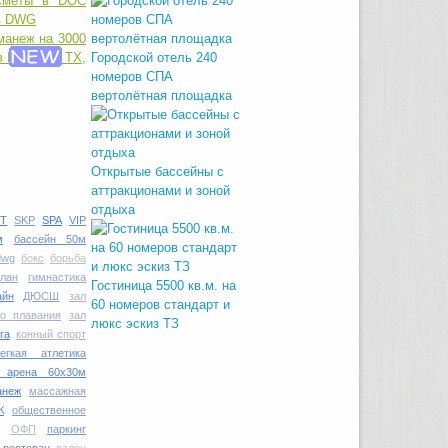
манеж на 3000
в DOC АР, ТХ,
Городской отель 240
номеров СПА
вертолётная площадка
Открытые бассейны с
аттракционами и зоной
отдыха
T
SKP
SPA
VIP
м
бассейн 50м
dwg
бокс
борьба
план
гимнастика
Гостиница 5500 кв.м. на
айн
ДЮСШ
зал
60 номеров стандарт и
го плавания
зал
люкс эскиз ТЗ
га
конный спорт
легкая атлетика
я арена 60х30м
анеж
массажная
К
общественное
ОФП
паркинг