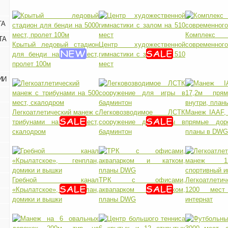
ТА
Компл
ТА
Крытый ледовый стадион
Центр художественной
современного
для бенди на 5000 мест,
гимнастики с залом на 510
пролет 100м
мест
ИИ
Легкоатлетический манеж с
Легковозводимое ЛСТК
Манеж IAAF,
трибунами на 500 мест,
сооружение для игры в
прямые дор
скалодром
бадминтон
планы в DWG
Гребной канал
ТРК с офисами,
Легкоатлети
«Крылатское», генплан,
аквапарком и катком,
1200 мест
домики и вышки
планы DWG
интернат