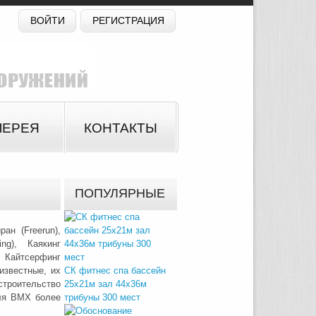
ВОЙТИ
РЕГИСТРАЦИЯ
ЛЕРЕЯ
КОНТАКТЫ
ПОПУЛЯРНЫЕ
ан (Freerun),
ing), Каякинг
, Кайтсерфинг
оизвестные, их
СК фитнес спа бассейн
строительство
25х21м зал 44х36м
для BMX более
трибуны 300 мест
нно.