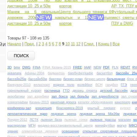
Манеж на 6 овальных
Центр большого тенниса 6
Футбольный 
дорожек 200м, тир на
крытых и 12 открытых
мест, сметы 
дистанции 10, 25 и 50м
кортов
ПЗУ в DWG
Товары 97 - 108 из 135
Начало
|
Пред.
|
2
3
4
5
6
7
8
9
10
11
12
|
След.
|
Конец
|
Все
Й И
ПОИСК
3D
bmx
DWG
FINA
FINA Казань-2015
FREE
IAAF
NEW
PDF
PLN
REVIT
RV
аквапарк
Афины-2004
бадминтон
бар/буфет/кафе
баскетбол
бассейн 25
бассейн25м
бассейн50м
биатлон
бизнес-план
бизнес-центр
бильярдная
блок 
Ванкувер-2010
велоспорт
водное поло
волейбол
ВСН
гандбол
ГГЭ
ген
горнолыжный курорт
гостиница
ГТО
дворец спорта
детский бассейн
диз
акробатики
зал аэробики
зал бокса
зал борьбы
зал единоборств
зал сухо
хореографии
Казань-2013
канатная дорога
каталог оборудования
кинотеатр
кни
конференц-зал
концепция
Красноярск-2019
крытый паркинг
курорт
легкоатлетическое ядро
ледовая арена
ледовая арена 56х26м
ледова
Лондон-2012
ЛСТК
лыжная база
лыжные гонки
лыжные трассы
магазин
м
мастерплан
МГН
медико-восстановительный центр
минифутбол
могул
МФС
здание
олимпийская деревня
освещение
открытая спортивная площадка