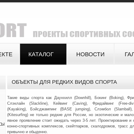
ЕКТЕ
КАТАЛОГ
НОВОСТИ
ГА
ОБЪЕКТЫ ДЛЯ РЕДКИХ ВИДОВ СПОРТА
Такие виды спорта как Даунхилл (Downhill), Бокинг (Boking), Фрир
Слэклайн (Slackline), Кейвинг (Caving), Фридайвинг (Free-div
(Kayaking), Бэйсджампинг (BASE jumping), Слэмбол (Slamball)
(Kitesurfing) не только редкие для России, но экзотические и мал
явное проявление стоит ожидать через 3-5 лет. Проектирование и 
СЫ
конно-спортивных комплексов, скейтпарков, скалодромов, трасс 
привычно и обыде