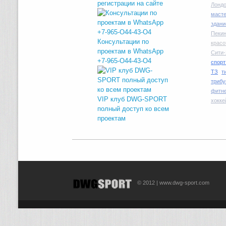
регистрации на сайте
Лондо
маст
здани
Пекин
Консультации по
красо
проектам в WhatsApp
Сити-
+7-965-O44-43-O4
спорт
ТЗ
т
трибу
фитн
VIP клуб DWG-SPORT
хокке
полный доступ ко всем
проектам
© 2012 | www.dwg-sport.com