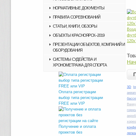
НОРМАТИВНЫЕ ДОКУМЕНТЫ
ПРАВИЛА СОРЕВНОВАНИЙ
СТАТЬИ, КНИГИ, ОБЗОРЫ
Возд
фу
ОБЪЕКТЫ КРАСНОЯРСК–2019
120х
ПРЕЗЕНТАЦИИ ОБЪЕКТОВ, КОМПАНИЙ И
ОБОРУДОВАНИЯ
Тов
СИСТЕМЫ СУДЕЙСТВА И
Нач
ХРОНОМЕТРАЖА ДЛЯ СПОРТА
3D
b
Оплата регистрации
аквап
выбор типа регистрации
басс
FREE или VIP
Ванку
горн
акроб
хоре
Получение и оплата
конфе
проектов без
легко