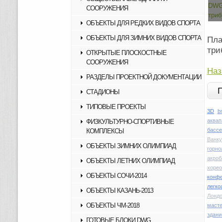
СООРУЖЕНИЯ
ОБЪЕКТЫ ДЛЯ РЕДКИХ ВИДОВ СПОРТА
ОБЪЕКТЫ ДЛЯ ЗИМНИХ ВИДОВ СПОРТА
Пла
три
ОТКРЫТЫЕ ПЛОСКОСТНЫЕ
СООРУЖЕНИЯ
Наз
РАЗДЕЛЫ ПРОЕКТНОЙ ДОКУМЕНТАЦИИ
СТАДИОНЫ
ТИПОВЫЕ ПРОЕКТЫ
3D
b
аквап
ФИЗКУЛЬТУРНО-СПОРТИВНЫЕ
басс
КОМПЛЕКСЫ
Ванку
ОБЪЕКТЫ ЗИМНИХ ОЛИМПИАД
горн
акроб
ОБЪЕКТЫ ЛЕТНИХ ОЛИМПИАД
хоре
ОБЪЕКТЫ СОЧИ-2014
конфе
легко
ОБЪЕКТЫ КАЗАНЬ-2013
Лондо
ОБЪЕКТЫ ЧМ-2018
маст
здани
ГОТОВЫЕ БЛОКИ DWG